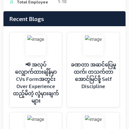
1-10
Total Employee
Recent Blogs
📢 အလုပ်
ခဏတာ အဆင်ပြေမှု
လျှောက်ထားချိန်မှာ
ထက်၊ တသက်တာ
CVs Formအတွင်း
အောင်မြင်ဖို့ Self
Over Experience
Discipline
ထည့်မိတဲ့ လွဲမှားချက်
များ