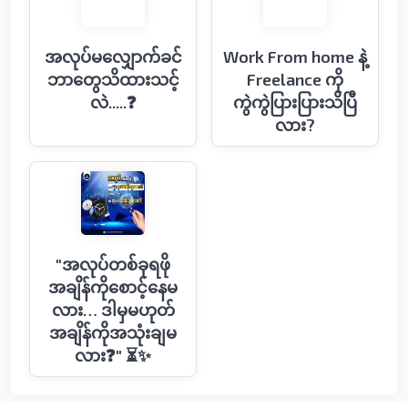
အလုပ်မလျှောက်ခင်
Work From home နဲ့
ဘာတွေသိထားသင့်
Freelance ကို
လဲ.....❓
ကွဲကွဲပြားပြားသိပြီ
လား?
"အလုပ်တစ်ခုရဖို
အချိန်ကိုစောင့်နေမ
လား… ဒါမှမဟုတ်
အချိန်ကိုအသုံးချမ
လား❓" ⏳✨