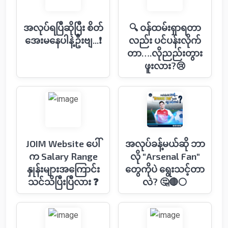
အလုပ်ရပြီဆိုပြီး စိတ်
🔍 ဝန်ထမ်းရှာရတာ
အေးမနေပါနဲ့ဦးဗျ...❗️
လည်း ပင်ပန်းလိုက်
တာ….လိုညည်းတွား
ဖူးလား?😢
JOIM Website ပေါ်
အလုပ်ခန့်မယ်ဆို ဘာ
က Salary Range
လို "Arsenal Fan"
နှုန်းများအကြောင်း
တွေကိုပဲ ရွေးသင့်တာ
သင်သိပြီးပြီလား ❓
လဲ? 🤔🔴⚪️