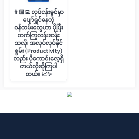
👨🏻‍💻 လုပ်ငန်းခွင်မှာ
ပျော်ရွှင်နေတဲ့
ဝန်ထမ်းတွေဟာ ပိုပြီး
တက်ကြွလန်းဆန်း
သလို၊ အလုပ်လုပ်နိုင်
စွမ်း (Productivity)
လည်း ပိုကောင်းလေ့ရှိ
တယ်လိုဆိုကြပါ
တယ်။ 📈✨