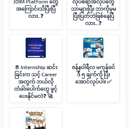
JOIM Platform တွေ
လုပ်စရာအလုပ်တွေ
အကြောင်းသိပြီးပြီ
သာများပြီး ဘာကိုမှမ
လား..❓
ပြီးပြတ်ဘဲဖြစ်နေပြီ
လား...❓
🚪 Internship ဆင်း
ဇန်နဝါရီလ မကုန်ခင်
ခြင်းက သင့် Career
ဒီ ၅ ချက်ကို ပြီး
အတွက် ဘယ်လို
အောင်လုပ်ပါ။ ✅
တံခါးပေါက်တွေ ဖွင့်
ပေးနိုင်မလဲ❓ 🚀