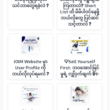
သင်ဘာ​တွေရခဲ့လဲ ❓
ကြတာလဲ❓ Short
List ထိ မိမိပါဝင်နေဖို့
ဘယ်လိုတွေ ပြင်ဆင်
သင့်တာလဲ ❓
JOIM Website မှာ
💡Sell Yourself
User Profile ကို
First: ဘဝအောင်မြင်
ဘယ်လိုလုပ်ရမလဲ ❓
မှုရဲ့ လျှိဝှက်ချက် 🔒✨