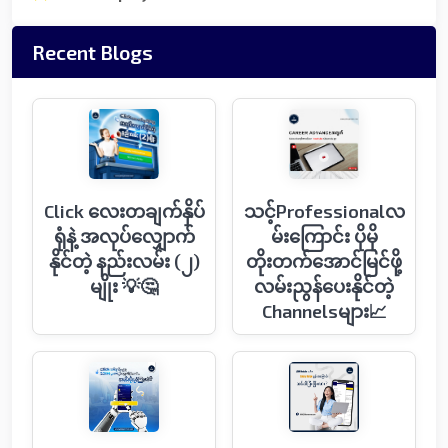
Recent Blogs
Click လေးတချက်နှိပ်
သင့်Professionalလ
ရုံနဲ့ အလုပ်လျှောက်
မ်းကြောင်း ပိုမို
နိုင်တဲ့ နည်းလမ်း (၂)
တိုးတက်အောင်မြင်ဖို့
မျိုး 💡🤔
လမ်းညွန်ပေးနိုင်တဲ့
Channelsများ📈