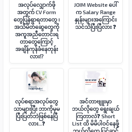
အလုပ်လျှောက်ဖို
JOIM Website ပေါ်
အတွက် CV Form
က Salary Range
တွေပြန်ရှာရတာတွေ ၊
နှုန်းများအကြောင်း
အသိမိတ်ဆွေတွေကို
သင်သိပြီးပြီလား ❓
အကူအညီတောင်းရ
တာတွေကြောင့်
အချိန်ကုန်ခံနေတုန်း
လား⁉️
လုပ်စရာအလုပ်တွေ
အင်တာဗျူးမှာ
သာများပြီး ဘာကိုမှမ
ဘယ်လို‌တွေ ရွေးချယ်
ပြီးပြတ်ဘဲဖြစ်နေပြီ
ကြတာလဲ❓ Short
လား...❓
List ထိ မိမိပါဝင်နေဖို့
ဘယ်လိုတွေ ပြင်ဆင်