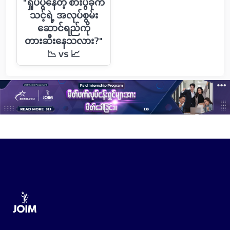
"ရှုပ်ပွနေတဲ့ စားပွဲခုံက
သင့်ရဲ့ အလုပ်စွမ်း
ဆောင်ရည်ကို
တားဆီးနေသလား?"
📉 vs 📈