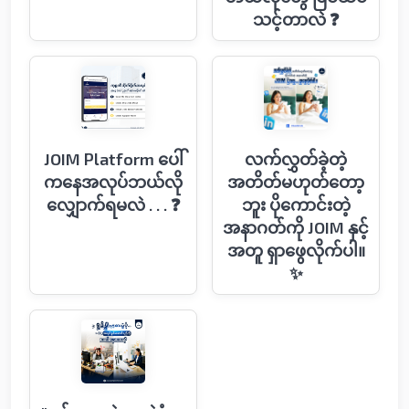
သင့်တာလဲ ❓
JOIM Platform ပေါ်
လက်လွှတ်ခဲ့တဲ့
ကနေအလုပ်ဘယ်လို
အတိတ်မဟုတ်တော့
လျှောက်ရမလဲ . . . ❓
ဘူး ပိုကောင်းတဲ့
အနာဂတ်ကို JOIM နှင့်
အတူ ရှာဖွေလိုက်ပါ။
✨