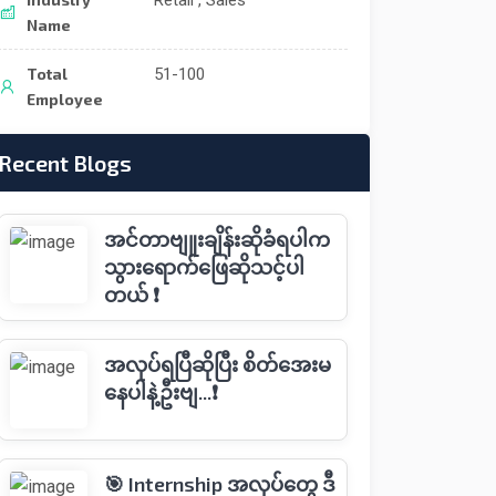
Retail , Sales
Name
Total
51-100
Employee
Recent Blogs
အင်တာဗျူးချိန်းဆိုခံရပါက
သွားရောက်ဖြေဆိုသင့်ပါ
တယ် ❗
အလုပ်ရပြီဆိုပြီး စိတ်အေးမ
နေပါနဲ့ဦးဗျ...❗️
🎯 Internship အလုပ်တွေ ဒီ