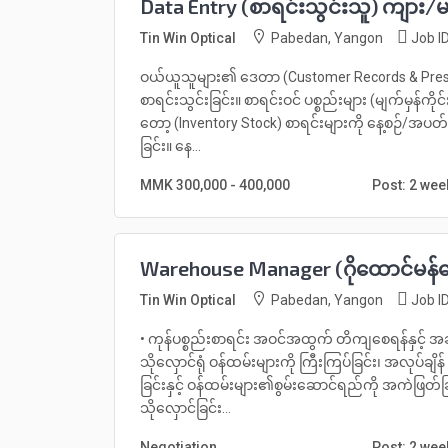
Data Entry (စာရင်းသွင်းသူ) ကျား/
Tin Win Optical
Pabedan, Yangon
Job ID
ဝယ်ယူသူများ၏ ဒေတာ (Customer Records & Prescri
စာရင်းသွင်းခြင်း။ စာရင်းဝင် ပစ္စည်းများ (မျက်မှန်ကိုင
တော့ (Inventory Stock) စာရင်းများကို နေ့စဉ်/အပတ်စ
ခြင်း။ နေ...
MMK 300,000 - 400,000
Post: 2 we
Warehouse Manager (ဂိုထောင်မန်န
Tin Win Optical
Pabedan, Yangon
Job ID
• ကုန်ပစ္စည်းစာရင်း အဝင်အထွက် တိကျစေရန်နှင့် အ
သိုလှောင်ရုံ ဝန်ထမ်းများကို ကြီးကြပ်ခြင်း၊ အလုပ်ချိ
ခြင်းနှင့် ဝန်ထမ်းများ၏စွမ်းဆောင်ရည်ကို အကဲဖြတ်ခြင
သိုလှောင်ခြင်း...
Negotiation
Post: 2 we