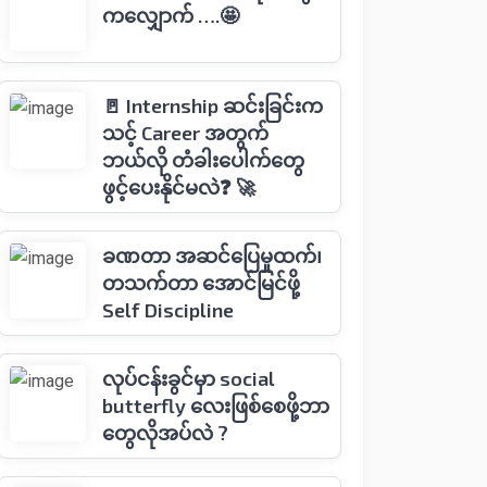
ကလျှောက် ….🤩
🚪 Internship ဆင်းခြင်းက
သင့် Career အတွက်
ဘယ်လို တံခါးပေါက်တွေ
ဖွင့်ပေးနိုင်မလဲ❓ 🚀
ခဏတာ အဆင်ပြေမှုထက်၊
တသက်တာ အောင်မြင်ဖို့
Self Discipline
လုပ်ငန်းခွင်မှာ social
butterfly လေးဖြစ်စေဖို့ဘာ
တွေလိုအပ်လဲ ?