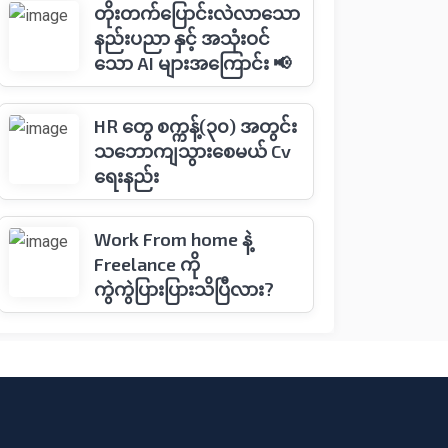
တိုးတက်ပြောင်းလဲလာသော
နည်းပညာ နှင့် အသုံးဝင်
သော AI များအကြောင်း 📢
HR တွေ စက္ကန့်(၃၀) အတွင်း
သဘောကျသွားစေမယ် Cv
ရေးနည်း
Work From home နဲ့
Freelance ကို
ကွဲကွဲပြားပြားသိပြီလား?