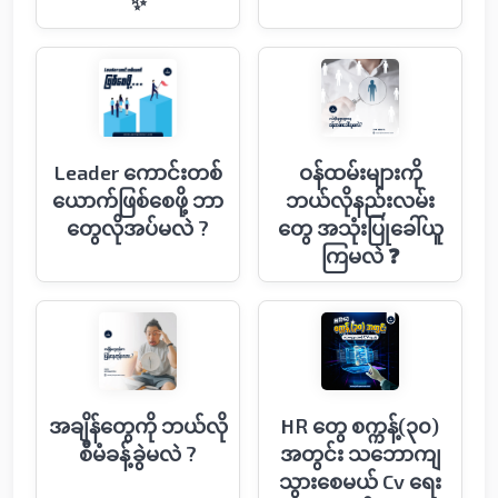
✨
Leader ကောင်းတစ်
ဝန်ထမ်းများကို
ယောက်ဖြစ်စေဖို့ ဘာ
ဘယ်လိုနည်းလမ်း​
တွေလိုအပ်မလဲ ?
တွေ အသုံးပြု​ခေါ်ယူ
ကြမလဲ ❓
အချိန်တွေကို ဘယ်လို
HR တွေ စက္ကန့်(၃၀)
စီမံခန့်ခွဲမလဲ ?
အတွင်း သဘောကျ
သွားစေမယ် Cv ရေး