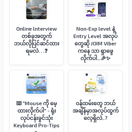
Online lnterview
Non-Exp level နဲ့
တစ်ခုအတွက်
Entry Level အလုပ်
ဘယ်လိုပြင်ဆင်ထား
တွေဆို JOIM Viber
ရမလဲ. . .❓
ကနေ သာ ရှာဖွေ
လိုက်ပါ...🎉✨
⌨️ "Mouse ကို မေ့
ဝန်ထမ်းတွေ ဘယ်
ထားလိုက်ပါ" - ရုံး
အချိန်မှာအလုပ်ထွက်
လုပ်ငန်းခွင်သုံး
လေ့ရှိလဲ..?
Keyboard Pro-Tips