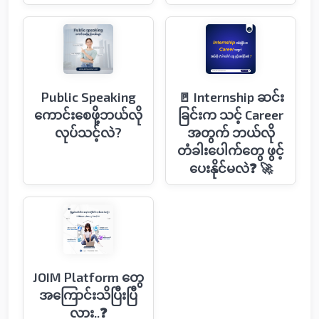
Public Speaking
🚪 Internship ဆင်း
ကောင်းစေဖို့ဘယ်လို
ခြင်းက သင့် Career
လုပ်သင့်လဲ?
အတွက် ဘယ်လို
တံခါးပေါက်တွေ ဖွင့်
ပေးနိုင်မလဲ❓ 🚀
JOIM Platform တွေ
အကြောင်းသိပြီးပြီ
လား..❓