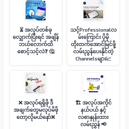
⏳ အလုပ်တစ်ခု
သင့်Professionalလ
လျှောက်ပြီးရင် အချိန်
မ်းကြောင်း ပိုမို
ဘယ်လောက်ထိ
တိုးတက်အောင်မြင်ဖို့
စောင့်သင့်လဲ❓ 🤔
လမ်းညွန်ပေးနိုင်တဲ့
Channelsများ📈
❌ အလုပ်ရရှိဖို ဒီ
🏗 အလုပ်အကိုင်
အချက်တွေမလုပ်မိဖို
နယ်ပယ် နှင့်
တော့လိုမယ်နော်❌
လစာနှုန်းထား
လမ်းညွှန် 📢