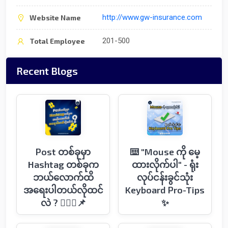
http://www.gw-insurance.com
Website Name
201-500
Total Employee
Recent Blogs
Post တစ်ခုမှာ
⌨️ "Mouse ကို မေ့
Hashtag တစ်ခုက
ထားလိုက်ပါ" - ရုံး
ဘယ်လောက်ထိ
လုပ်ငန်းခွင်သုံး
အရေးပါတယ်လိုထင်
Keyboard Pro-Tips
လဲ ? 🤷🏻‍♂️📌
✨