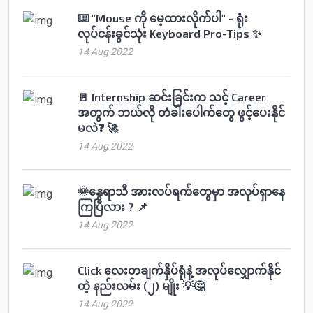
⌨️ "Mouse ကို မေ့ထားလိုက်ပါ" - ရုံး
လုပ်ငန်းခွင်သုံး Keyboard Pro-Tips ✨
14 Aug 2022
🚪 Internship ဆင်းခြင်းက သင့် Career
အတွက် ဘယ်လို တံခါးပေါက်တွေ ဖွင့်ပေးနိုင်
မလဲ❓ 🚀
14 Aug 2022
🌞နွေရာသီ အားလပ်ရက်တွေမှာ အလုပ်ရှာနေ
ကြပြီလား ? 📌
14 Aug 2022
Click လေးတချက်နှိပ်ရုံနဲ့ အလုပ်လျှောက်နိုင်
တဲ့ နည်းလမ်း (၂) မျိုး 💡🤔
14 Aug 2022