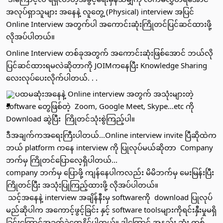
အလုပ်ရှာသူများ အ​နေနဲ့ လူတွေ့ (Physical) interview အပြင် 
Online Interview အတွက်ပါ အ​ကောင်းဆုံးကြိုတင်ပြင်ဆင်ထားဖို့
လိုအပ်ပါတယ်။ 
Online Interview တစ်ခုအတွက် အ​ကောင်းဆုံးဖြစ်အောင် ဘယ်လို
ပြင်ဆင်ထားရမလဲဆိုတာကို JOIMက​နေပြီး Knowledge Sharing ​
လေးလုပ်​ပေးလိုက်ပါတယ်. . .
ပထမဆုံးအ​နေနဲ့ Online interview အတွက် အသုံးများတဲ့ 
software တွေဖြစ်တဲ့  Zoom, Google Meet, Skype...etc ကို 
Download ဆွဲပြီး  ကြိုတင်သုံးစွဲကြည့်ပါ။ 
ဒီအချက်ကအ​ရေးကြီးပါတယ်...Online interview invite ပြီဆိုထဲက 
ဘယ် platform ကနေ interview ကို ပြုလုပ်မယ်ဆိုတာ  Company 
ဘက်မှ ကြိုတင်ပြောလေ့ရှိပါတယ်...
company ဘက်မှ ပြောဖို့ ကျန်နေပါကလည်း မိမိဘက်မှ မေးမြန်းပြီး 
ကြိုတင်ပြီး အသုံးပြုကြည့်ထားဖို့ လိုအပ်ပါတယ်။
 သင့်အ​နေနဲ့ interview အချိန်နီးမှ softwareကို  download ပြုလုပ်
မည်ဆိုပါက အ​ကောင့်ဖွင့်ခြင်း နှင့် software toolsများကိုရင်းနှီးမှုမရှိ
ခြင်း​ကြောင့်အခက်ခဲ​တွေ့နိုင်ပါတယ်။ ဒါ့​ကြောင့် အနည်း ဆုံး တစ်