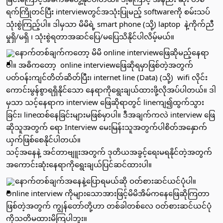
ရက်ကြိုတင်ပြီး interviewတွင်အသုံးပြုမည့် softwareကို စမ်းသပ်
သုံးစွဲကြည့်ပါ။ ဒါမှသာ မိမိရဲ့ smart phone (သို့) laptop  နဲ့ကိုက်ညီ
မှုရှိ/မရှိ ၊ သုံးစွဲရတာအဆင်​ပြေ/မ​ပြေသိနိုင်ပါလိမ့်မယ်။ 
​နောက်တစ်ချက်က​​တော့ မိမိ online interview​ဖြေဆိုမည့်​နေရာ
ပါ။ ​အဓိက​တော့  online interview​ဖြေဆိုရမှာဖြစ်တဲ့အတွက် 
ပတ်ဝန်းကျင်တိတ်ဆိတ်ပြီး၊ internet line (Data) (သို့)  wifi​ လိုင်း
ကောင်းမွန်စွာရရှိနိုင်​သော​ နေရာကို​ရွေးချယ်ထားဖို့လိုအပ်ပါတယ်။ ဒါ
မှသာ သင့်​နေရာက interview ​​ဖြေဆိုရာတွင် lineကျ၍ထွက်သွား
ခြင်း၊ lineထစ်​နေခြင်းများမဖြစ်မှာပါ။ ဒီအချက်ကလဲ interview ​​ဖြေ
ဆိုသူအတွက် ​​ရော Interview မေးမြန်းသူအတွက်ပါစိတ်အ​နှောက်
ယှက်ဖြစ်​စေနိုင်ပါတယ်။
သင့်အ​နေနဲ့ အင်တာဗျူးအတွက် ဒုတိယအခွင့်​ရေးမရနိုင်တဲ့အတွက် 
အ​ကောင်းဆုံး​နေရာကို​ရွေးချယ်ပြင်ဆင်ထားပါ။ 
​နောက်တစ်ချက်အ​နေနဲ့​ပြောရမယ်ဆို ဝတ်စားဆင်ယင်ပုံပါ။
Online interview ကိုများ​သောအားဖြင့်မိမိအိမ်က​နေ​ဖြေဆိုကြတာ
ဖြစ်တဲ့အတွက် ကျွန်​​တော်တို့ဟာ တစ်ခါတစ်​​လေ ဝတ်စားဆင်ယင်ပုံ
ကိုသတိမထားမိကြပါဘူး။