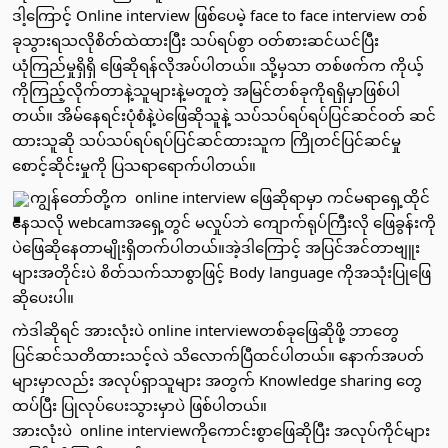
ဒါ့ကြောင့် Online interview ဖြစ်​ပေမဲ့ face to face interview တစ်
ခုသွားရသလိုစိတ်ထဲထားပြီး သပ်ရပ်စွာ ဝတ်စားဆင်ယင်ပြီး 
ယုံကြည်မှုရှိရှိ ​ဖြေဆိုရန်လိုအပ်ပါတယ်။ သို့မှသာ တစ်ဖက်က ကိုယ့်
ကိုကြည့်လိုက်တာနဲ့သူများနဲ့မတူတဲ့ အမြင်တစ်ခုကိုရရှိမှာဖြစ်ပါ
တယ်။ အိမ်​နေရင်းပုံစံနဲ့ပဲ​ဖြေဆိုသူနဲ့ သပ်သပ်ရပ်ရပ်ပြင်ဆင်ဝတ် ဆင် 
ထားသူဆို သပ်သပ်ရပ်ရပ်ပြင်ဆင်ထားသူက ကြိုတင်ပြင်ဆင်မှု
စောင့်ဆိုင်းမှုကို ပြသရာရောက်ပါတယ်။ 
​ကျွန်​တော်တို့က  online interview ​​ဖြေဆိုရာမှာ ကင်မရာ​ရှေ့ထိုင်​
နေသလို webcamအ​ရှေ့တွင် ​မလှုပ်ဘဲ ​​ကျောက်ရုပ်ကြီးလို ဖြေခွန်းကို
ပဲ​ဖြေဆို​နေတာမျိုးရှိတက်ပါတယ်။အဲ့ဒါ​ကြောင့် အပြင်အင်တာဗျူး
များအတိုင်းပဲ စိတ်သက်သာစွာဖြင့် Body language ကိုအသုံးပြု​​ဖြေ
ဆို​ပေးပါ။ 
ကဲဒါဆိုရင် အားလုံးပဲ online interviewတစ်ခု​ဖြေဆိုဖို့ ဘာ​တွေ
ပြင်ဆင်သတိထားသင့်လဲ သိ​လောက်ပြီထင်ပါတယ်။ နောက်အပတ်
များမှာလည်း အလုပ်ရှာသူများ အတွက် Knowledge sharing တွေ 
ထပ်ပြီး ပြုလုပ်ပေးသွားမှာပဲ ဖြစ်ပါတယ်။
အားလုံးပဲ  online interviewကို​ကောင်းစွာ​ဖြေဆိုပြီး အလုပ်ကိုင်များ