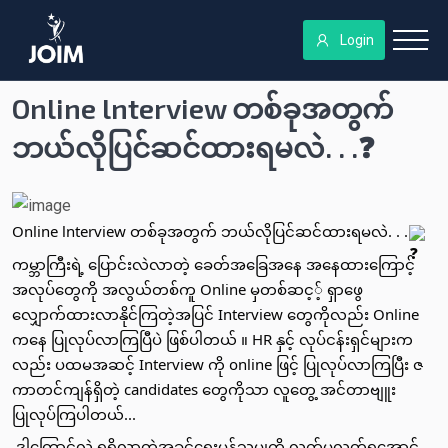
Login
Online lnterview တစ်ခုအတွက်
ဘယ်လိုပြင်ဆင်ထားရမလဲ. . .❓
Online lnterview တစ်ခုအတွက် ဘယ်လိုပြင်ဆင်ထားရမလဲ. . .
​ကမ္ဘာကြီးရဲ့ ပြောင်းလဲလာတဲ့​ ခေတ်အ​ခြေအ​နေ အ​နေထား​ကြောင့် 
အလုပ်တွေကို အလွယ်တစ်ကူ Online မှတစ်ဆင့့် ရှာဖွေ
လျှောက်ထားလာနိုင်ကြတဲ့အပြင် Interview တွေကိုလည်း Online 
ကနေ ပြုလုပ်လာကြပြီပဲ ဖြစ်ပါတယ် ။ HR နှင့် လုပ်ငန်းရှင်များက
လည်း ပထမအဆင့် Interview ကို online ဖြင့် ပြုလုပ်လာကြပြီး ဇ
ကာတင်ကျန်ရှိတဲ့ candidates တွေကိုသာ လူတွေ့ အင်တာဗျူး
ပြုလုပ်ကြပါတယ်...
 ဒါ​ကြောင့်လဲ ​ရရှိလာတဲ့အခွင့်​ရေးမှန်သမျှကို လက်မလွှတ်ရ​​အောင် 