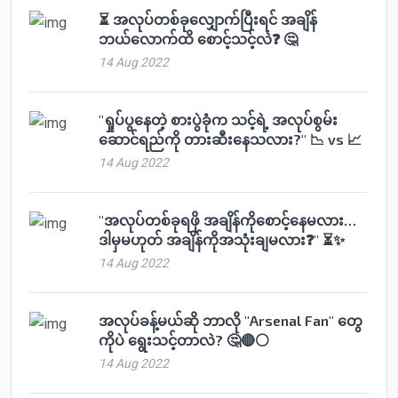
⏳ အလုပ်တစ်ခုလျှောက်ပြီးရင် အချိန်
ဘယ်လောက်ထိ စောင့်သင့်လဲ❓ 🤔
14 Aug 2022
"ရှုပ်ပွနေတဲ့ စားပွဲခုံက သင့်ရဲ့ အလုပ်စွမ်း
ဆောင်ရည်ကို တားဆီးနေသလား?" 📉 vs 📈
14 Aug 2022
"အလုပ်တစ်ခုရဖို အချိန်ကိုစောင့်နေမလား…
ဒါမှမဟုတ် အချိန်ကိုအသုံးချမလား❓" ⏳✨
14 Aug 2022
အလုပ်ခန့်မယ်ဆို ဘာလို "Arsenal Fan" တွေ
ကိုပဲ ရွေးသင့်တာလဲ? 🤔🔴⚪️
14 Aug 2022