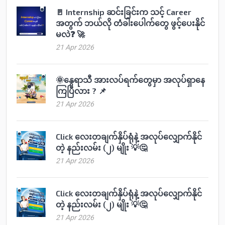
🚪 Internship ဆင်းခြင်းက သင့် Career
အတွက် ဘယ်လို တံခါးပေါက်တွေ ဖွင့်ပေးနိုင်
မလဲ❓ 🚀
21 Apr 2026
🌞နွေရာသီ အားလပ်ရက်တွေမှာ အလုပ်ရှာနေ
ကြပြီလား ? 📌
21 Apr 2026
Click လေးတချက်နှိပ်ရုံနဲ့ အလုပ်လျှောက်နိုင်
တဲ့ နည်းလမ်း (၂) မျိုး 💡🤔
21 Apr 2026
Click လေးတချက်နှိပ်ရုံနဲ့ အလုပ်လျှောက်နိုင်
တဲ့ နည်းလမ်း (၂) မျိုး 💡🤔
21 Apr 2026