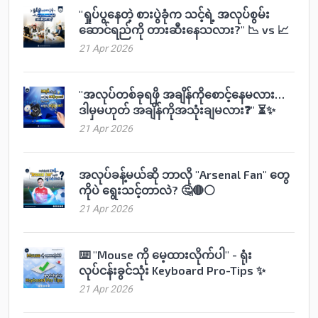
"ရှုပ်ပွနေတဲ့ စားပွဲခုံက သင့်ရဲ့ အလုပ်စွမ်း
ဆောင်ရည်ကို တားဆီးနေသလား?" 📉 vs 📈
21 Apr 2026
"အလုပ်တစ်ခုရဖို အချိန်ကိုစောင့်နေမလား…
ဒါမှမဟုတ် အချိန်ကိုအသုံးချမလား❓" ⏳✨
21 Apr 2026
အလုပ်ခန့်မယ်ဆို ဘာလို "Arsenal Fan" တွေ
ကိုပဲ ရွေးသင့်တာလဲ? 🤔🔴⚪️
21 Apr 2026
⌨️ "Mouse ကို မေ့ထားလိုက်ပါ" - ရုံး
လုပ်ငန်းခွင်သုံး Keyboard Pro-Tips ✨
21 Apr 2026