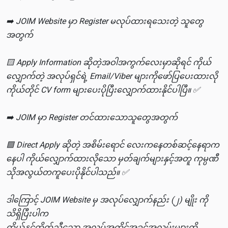
➡️ JOIM Website မှာ Register မလုပ်ထားရသေးတဲ့ သူတွေ
အတွက်
🟨 Apply Information ဆိုတဲ့အဝါအကွက်လေးမှာဆိုရင် ကိုယ်
လျှောက်တဲ့ အလုပ်ရှင်ရဲ့ Email/Viber များကိုဖော်ပြပေးထားလို
ကိုယ်တိုင် CV form များပေးပိုပြီးလျှောက်ထားနိုင်ပါပြီ။ ✅
➡️ JOIM မှာ Register တင်ထားသောသူတွေအတွက်
🟩 Direct Apply ဆိုတဲ့ အစိမ်းရောင် လေးကနေတစ်ဆင့်နေရာက
နေပါ ကိုယ်လျှောက်ထားလိုသော မှတ်ချက်များနှင့်အတူ ကုမ္ပဏီ
သိုအလွယ်တကူပေးပိုနိုင်ပါသည်။ ✅
ဒါကြောင့် JOIM Website မှ အလုပ်လျှောက်နည်း (၂) မျိုး ကို
သိရှိပြီးပါက
ကိုယ်နှင့်ကိုက်ညီသော အလုပ်အကိုင်အခွင့်အလမ်းများကို