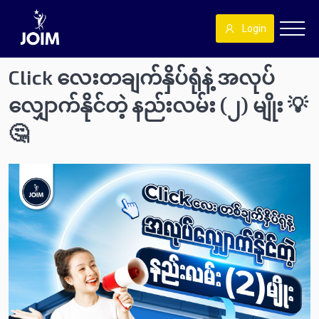
Login
Click လေးတချက်နှိပ်ရုံနဲ့ အလုပ်
လျှောက်နိုင်တဲ့ နည်းလမ်း (၂) မျိုး 💡
🤔