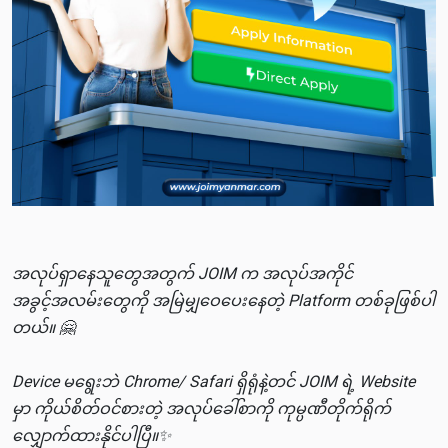
အလုပ်ရှာနေသူတွေအတွက် JOIM က အလုပ်အကိုင်
အခွင့်အလမ်းတွေကို အမြဲမျှဝေပေးနေတဲ့ Platform တစ်ခုဖြစ်ပါ
တယ်။ 🤗
Device မရွေးဘဲ Chrome/ Safari ရှိရုံနဲ့တင် JOIM ရဲ့ Website
မှာ ကိုယ်စိတ်ဝင်စားတဲ့ အလုပ်ခေါ်စာကို ကုမ္ပဏီတိုက်ရိုက်
လျှောက်ထားနိုင်ပါပြီ။✨