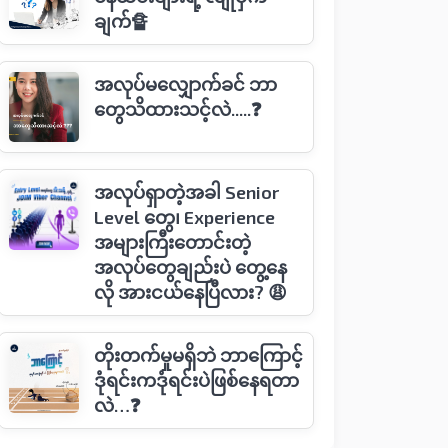
ချက်🔏
အလုပ်မလျှောက်ခင် ဘာ
တွေသိထားသင့်လဲ.....❓
အလုပ်ရှာတဲ့အခါ Senior
Level တွေ၊ Experience
အများကြီးတောင်းတဲ့
အလုပ်တွေချည်းပဲ တွေ့နေ
လို အားငယ်နေပြီလား? 😩
တိုးတက်မှုမရှိဘဲ ဘာကြောင့်
ဒုံရင်းကဒုံရင်းပဲဖြစ်နေရတာ
လဲ…❓