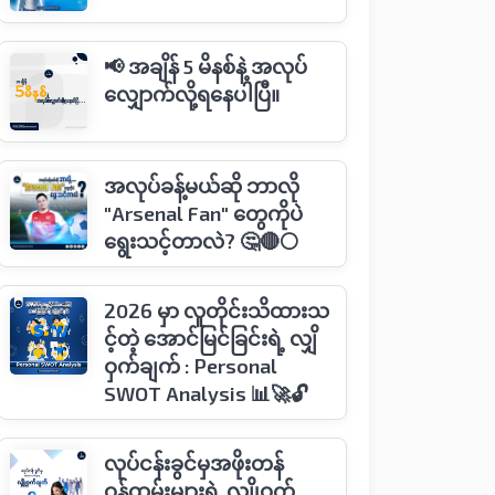
📢 အချိန် 5 မိနစ်နဲ့ အလုပ်
လျှောက်လို့ရနေပါပြီ။
အလုပ်ခန့်မယ်ဆို ဘာလို
"Arsenal Fan" တွေကိုပဲ
ရွေးသင့်တာလဲ? 🤔🔴⚪️
2026 မှာ လူတိုင်းသိထားသ
င့်တဲ့ အောင်မြင်ခြင်းရဲ့ လျှိ
ဝှက်ချက် : Personal
SWOT Analysis 📊🚀🔓
လုပ်ငန်းခွင်မှအဖိုးတန်
ဝန်ထမ်းများရဲ့ လျိုဝှက်