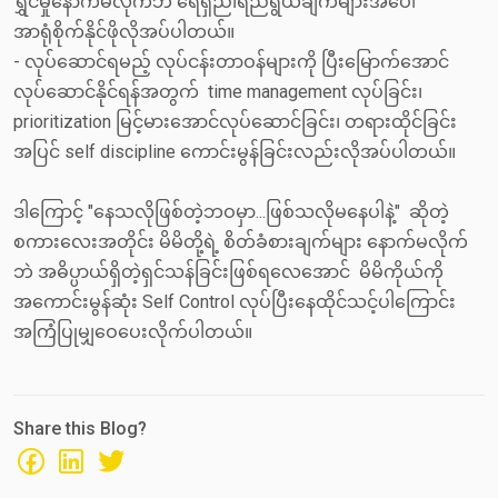
ရွှင်မှုနောက်မလိုက်ဘဲ ရေရှည်၊ရည်ရွယ်ချက်များအပေါ်
အာရုံစိုက်နိုင်ဖိုလိုအပ်ပါတယ်။
- လုပ်ဆောင်ရမည့် လုပ်ငန်းတာဝန်များကို ပြီးမြောက်အောင်
လုပ်ဆောင်နိုင်ရန်အတွက် time management လုပ်ခြင်း၊
prioritization မြင့်မားအောင်လုပ်ဆောင်ခြင်း၊ တရားထိုင်ခြင်း
အပြင် self discipline ကောင်းမွန်ခြင်းလည်းလိုအပ်ပါတယ်။
ဒါကြောင့် "နေသလိုဖြစ်တဲ့ဘဝမှာ...ဖြစ်သလိုမနေပါနဲ့" ဆိုတဲ့
စကားလေးအတိုင်း မိမိတို့ရဲ့ စိတ်ခံစားချက်များ နောက်မလိုက်
ဘဲ အဓိပ္ပာယ်ရှိတဲ့ရှင်သန်ခြင်းဖြစ်ရလေအောင် မိမိကိုယ်ကို
အကောင်းမွန်ဆုံး Self Control လုပ်ပြီးနေထိုင်သင့်ပါကြောင်း
အကြံပြုမျှဝေပေးလိုက်ပါတယ်။
Share this Blog?