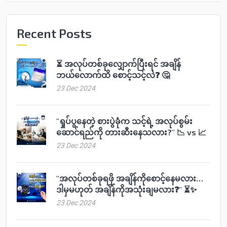
Recent Posts
⏳ အလုပ်တစ်ခုလျှောက်ပြီးရင် အချိန်
ဘယ်လောက်ထိ စောင့်သင့်လဲ❓ 🤔
23 Dec 2024
"ရှုပ်ပွနေတဲ့ စားပွဲခုံက သင့်ရဲ့ အလုပ်စွမ်း
ဆောင်ရည်ကို တားဆီးနေသလား?" 📉 vs 📈
23 Dec 2024
"အလုပ်တစ်ခုရဖို အချိန်ကိုစောင့်နေမလား…
ဒါမှမဟုတ် အချိန်ကိုအသုံးချမလား❓" ⏳✨
23 Dec 2024