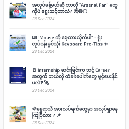
အလုပ်ခန့်မယ်ဆို ဘာလို "Arsenal Fan" တွေ
ကိုပဲ ရွေးသင့်တာလဲ? 🤔🔴⚪️
23 Dec 2024
⌨️ "Mouse ကို မေ့ထားလိုက်ပါ" - ရုံး
လုပ်ငန်းခွင်သုံး Keyboard Pro-Tips ✨
23 Dec 2024
🚪 Internship ဆင်းခြင်းက သင့် Career
အတွက် ဘယ်လို တံခါးပေါက်တွေ ဖွင့်ပေးနိုင်
မလဲ❓ 🚀
23 Dec 2024
🌞နွေရာသီ အားလပ်ရက်တွေမှာ အလုပ်ရှာနေ
ကြပြီလား ? 📌
23 Dec 2024