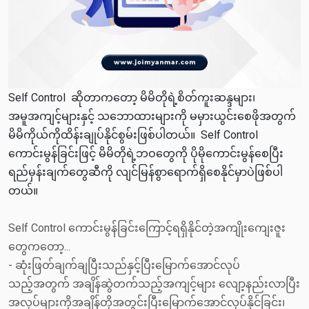
Self Control ဆိုတာကတော့ မိမိတိုရဲ့စိတ်ကူးဆန္ဒများ၊
အမူအကျင့်များနှင့် သဘောထားများကို မမှားယွင်းစေဖိုအတွက်
မိမိကိုယ်ကိုထိန်းချုပ်နိုင်စွမ်းဖြစ်ပါတယ်။ Self Control
ကောင်းမွန်ခြင်းဖြင့် မိမိတိုရဲ့ဘဝတွေကို ပိုမိုကောင်းမွန်စေပြီး
ရည်မှန်းချက်တွေဆီကို လျင်မြန်စွာရောက်ရှိစေနိုင်မှာပဲဖြစ်ပါ
တယ်။
Self Control ကောင်းမွန်ခြင်းကြောင့်ရရှိနိုင်တဲ့အကျိုးကျေးဇူး
တွေကတော့...
- ဆုံးဖြတ်ချက်ချပြီးသည်နှင့်ပြီးမြောက်အောင်လုပ်
သည့်အတွက် အချိန်ဆွဲတက်သည့်အကျင့်များ လျော့နည်းလာပြီး
အလုပ်များကိုအချိန်တိုအတွင်းပြီးမြောက်အောင်လုပ်နိုင်ခြင်း၊