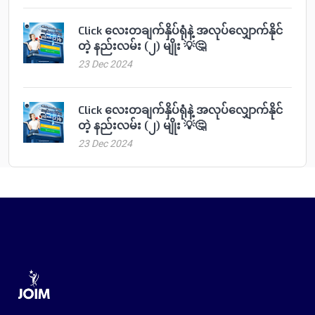
Click လေးတချက်နှိပ်ရုံနဲ့ အလုပ်လျှောက်နိုင်
တဲ့ နည်းလမ်း (၂) မျိုး 💡🤔
23 Dec 2024
Click လေးတချက်နှိပ်ရုံနဲ့ အလုပ်လျှောက်နိုင်
တဲ့ နည်းလမ်း (၂) မျိုး 💡🤔
23 Dec 2024