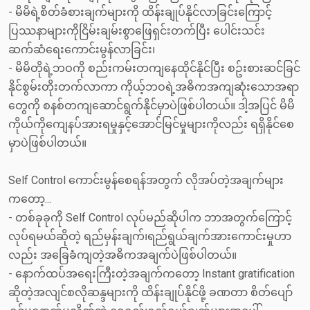
- မိမိရဲ့စိတ်ခံစားချက်များကို ထိန်းချုပ်နိုင်လာခြင်းကြောင့်
ပြဿနာများကိုငြိမ်းချမ်းစွာဖြေရှင်းတက်ပြီး ပေါင်းသင်း
ဆက်ဆံရေးကောင်းမွန်လာခြင်း၊
- မိမိတိုရဲ့ဘဝကို စည်းကမ်းတကျနေထိုင်နိုင်ပြီး စဥ်းစားဆင်ခြင်
နိုင်စွမ်းတိုးတက်လာကာ ကိုယ့်ဘဝရဲ့အဓိကအကျဆုံးသောအရာ
တွေကို စနစ်တကျဆောင်ရွက်နိုင်မှာပဲဖြစ်ပါတယ်။ ဒါ့အပြင် မိမိ
ကိုယ်ကိုကျေနပ်အားရမှုနှင့်အောင်မြင်မှုများကိုလည်း ရရှိနိုင်စေ
မှာပဲဖြစ်ပါတယ်။
Self Control ကောင်းမွန်စေရန်အတွက် လိုအပ်တဲ့အချက်များ
ကတော့...
- တစ်ခုခုကို Self Control လုပ်မည်ဆိုပါက ဘာအတွက်ကြောင့်
လုပ်ရမယ်ဆိုတဲ့ ရည်မှန်းချက်၊ရည်ရွယ်ချက်အားကောင်းမှုဟာ
လည်း အခြေခံကျတဲ့အဓိကအချက်ပဲဖြစ်ပါတယ်။
- နောက်ထပ်အရေးကြီးတဲ့အချက်ကတော့ Instant gratification
ဆိုတဲ့အလျင်စလိုဆန္ဒများကို ထိန်းချုပ်နိုင်ဖို့ ခဏတာ စိတ်ပျော်