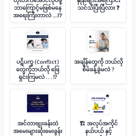
တိုးတက်အောင်လုပ်ဖို့
နှုန်းများအကြောင်း
ဘာကြောင့်မဖြစ်မနေ
သင်သိပြီးပြီလား ❓
အရေးကြီးတာလဲ ....❕❔
ပဋိပက္ခ (Conflict)
အချိန်တွေကို ဘယ်လို
တွေကိုဘယ်လို ဖြေ
စီမံခန့်ခွဲမလဲ ?
ရှင်းကြမလဲ . . . ⁉️
အင်တာဗျုးခန်းထဲ
🏗 အလုပ်အကိုင်
အမေးများဆုံးမေးခွန်း
နယ်ပယ် နှင့်