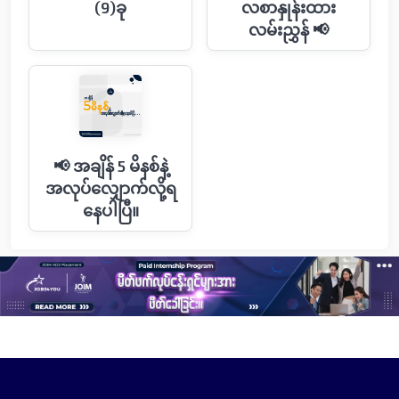
(9)ခု
လစာနှုန်းထား
လမ်းညွှန် 📢
📢 အချိန် 5 မိနစ်နဲ့
အလုပ်လျှောက်လို့ရ
နေပါပြီ။