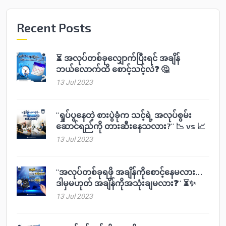
Recent Posts
⏳ အလုပ်တစ်ခုလျှောက်ပြီးရင် အချိန်
ဘယ်လောက်ထိ စောင့်သင့်လဲ❓ 🤔
13 Jul 2023
"ရှုပ်ပွနေတဲ့ စားပွဲခုံက သင့်ရဲ့ အလုပ်စွမ်း
ဆောင်ရည်ကို တားဆီးနေသလား?" 📉 vs 📈
13 Jul 2023
"အလုပ်တစ်ခုရဖို အချိန်ကိုစောင့်နေမလား…
ဒါမှမဟုတ် အချိန်ကိုအသုံးချမလား❓" ⏳✨
13 Jul 2023