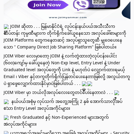
 JOIM ဆိုတာ . . . မြန်မာနိုင်ငံရဲ့ လုပ်ငန်းနယ်ပယ်အသီးသီးက 
ထိပ်တန်း ကုမ္ပဏီများက တိုက်ရိုက်ခေါ်ယူနေသော အလုပ်ခေါ်စာများကို 
JOIM Platforms တွေကနေတဆင့် အလုပ်ရှာသူတွေဆီ မျှဝေပေးနေ
သော " Company Direct Job Sharing Platform" ဖြစ်ပါတယ်။
JOIM Viber လေးမှာတော့ JOIM နဲ့ လက်တွဲထားတဲ့လုပ်ငန်းပေါင်း 
(၆၀၀)ကျော်မှ ခေါ်ယူနေတဲ့ Non-Exp level, Entry Level နဲ့ Under 
Graduated level အလုပ်တွေကို Link နဲ့ မဟုတ်ပဲ လျှောက်ထားရမယ့် 
Email ၊ Viber နှင့်တကွတိုက်ရိုက်ပြန်တင်ပေးနေတာဖြစ်လို့ အလွယ်တကူ
ပဲ ရှာ‌ဖွေလျှောက်ထားနိုင်မှာပဲဖြစ်ပါတယ် . . . 
JOIM Viber မှာ ဘယ်လိုအလုပ်လေးတွေတင်ပေးနေတာလဲ . . . 
  နယ်ပယ်အစုံမှ လုပ်သက် အတွေ့အကြုံ 2 နှစ် အောက်သာလိုအပ်
သော Entry Level အလုပ်အကိုင်များ။ 
 Fresh Graduated နှင့် Non-Experienced များအတွက် 
အလုပ်အကိုင်များ။ 
 ပညာအ‌ရည်အချင်းမလိုသော အခြေခံ အလုပ်အကိုင်များ  - Security, 