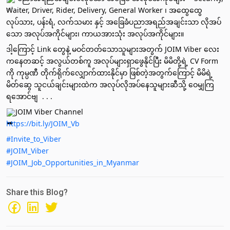
Waiter, Driver, Rider, Delivery, General Worker ၊ အထွေထွေ
လုပ်သား, ပန်းရံ, လက်သမား နှင့် အခြေခံပညာအရည်အချင်းသာ လိုအပ်
သော အလုပ်အကိုင်များ၊ ကာယအားသုံး အလုပ်အကိုင်များ။
ဒါ့​ကြောင့် Link တွေနဲ့ မဝင်တတ်သောသူများအတွက် JOIM Viber လေး
ကနေတဆင့် အလွယ်တစ်ကူ အလုပ်များရှာဖွေနိုင်ပြီး မိမိတို့ရဲ့ CV Form 
ကို ကုမ္ပဏီ တိုက်ရိုက်လျှောက်ထားနိုင်မှာ ဖြစ်တဲ့အတွက်ကြောင့် မိမိရဲ့ 
မိတ်ဆွေ သူငယ်ချင်းများထဲက အလုပ်လိုအပ်နေသူများဆီသို့ ဝေမျှကြ
ရအောင်ဗျ  . . . 
JOIM Viber Channel 
https://bit.ly/JOIM_Vb
#Invite_to_Viber
#JOIM_Viber
#JOIM_Job_Opportunities_in_Myanmar
Share this Blog?