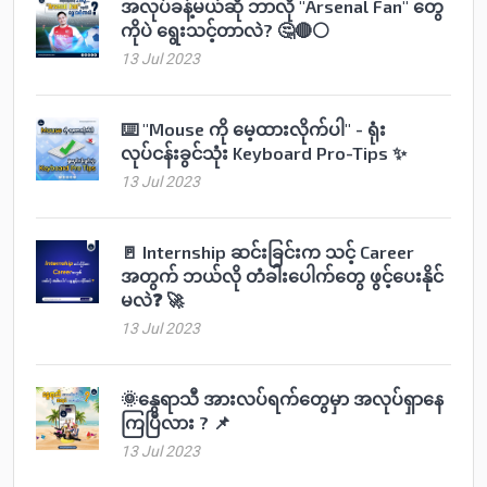
အလုပ်ခန့်မယ်ဆို ဘာလို "Arsenal Fan" တွေ
ကိုပဲ ရွေးသင့်တာလဲ? 🤔🔴⚪️
13 Jul 2023
⌨️ "Mouse ကို မေ့ထားလိုက်ပါ" - ရုံး
လုပ်ငန်းခွင်သုံး Keyboard Pro-Tips ✨
13 Jul 2023
🚪 Internship ဆင်းခြင်းက သင့် Career
အတွက် ဘယ်လို တံခါးပေါက်တွေ ဖွင့်ပေးနိုင်
မလဲ❓ 🚀
13 Jul 2023
🌞နွေရာသီ အားလပ်ရက်တွေမှာ အလုပ်ရှာနေ
ကြပြီလား ? 📌
13 Jul 2023