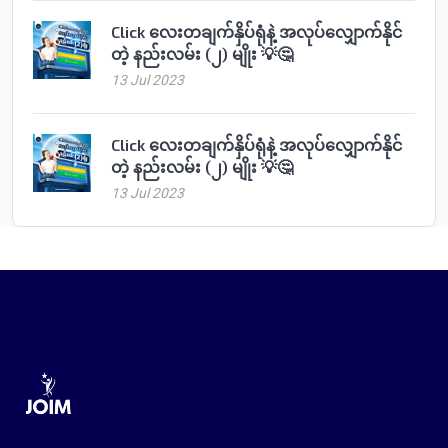
Click လေးတချက်နှိပ်ရုံနဲ့ အလုပ်လျှောက်နိုင်
တဲ့ နည်းလမ်း (၂) မျိုး 💡🤔
13 Jul 2023
Click လေးတချက်နှိပ်ရုံနဲ့ အလုပ်လျှောက်နိုင်
တဲ့ နည်းလမ်း (၂) မျိုး 💡🤔
13 Jul 2023