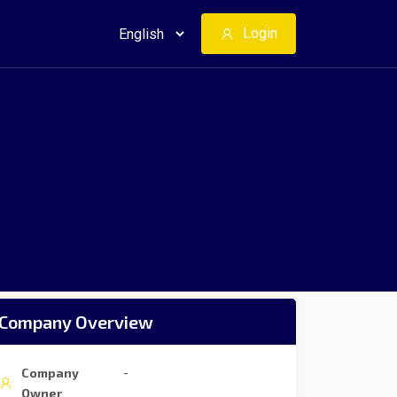
Login
Company Overview
Company
-
Owner