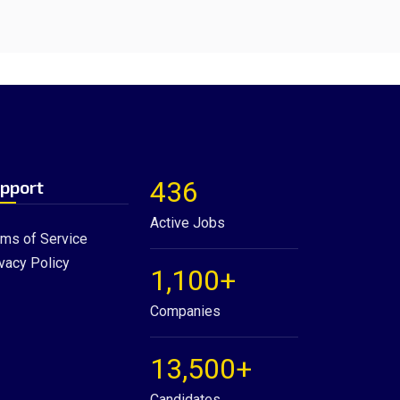
436
pport
Active Jobs
rms of Service
vacy Policy
1,100+
Companies
13,500+
Candidates