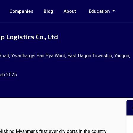
Companies
Blog
About
Education
 Logistics Co., Ltd
Road, Ywarthargyi San Pya Ward, East Dagon Township, Yangon,
eb 2025
ishing Myanmar’s first ever dry ports in the country