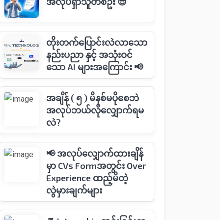
အလုပ်ရှာသူတစ်ဦး 😎
တိုးတက်ပြောင်းလဲလာသော
နည်းပညာ နှင့် အသုံးဝင်
သော AI များအကြောင်း 📢
အချိန် ( ၅ ) မိနစ်မပိုစေဘဲ
အလုပ်ဘယ်လိုလျှောက်ရမ
လဲ?
📢 အလုပ်လျှောက်ထားချိန်
မှာ CVs Formအတွင်း Over
Experience ထည့်မိတဲ့
လွဲမှားချက်များ