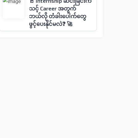
🚪 Internship ဆင်းခြင်းက
သင့် Career အတွက်
ဘယ်လို တံခါးပေါက်တွေ
ဖွင့်ပေးနိုင်မလဲ❓ 🚀