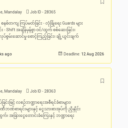
e, Mandalay
Job ID - 28365
စနစ်တကျ ကြပ်မတ်ခြင်း - လုံခြုံရေး Guards များ
 - Shift အချိန်မှန်စွာ ဝင်/ထွက် စစ်ဆေးခြင်း၊
်စွမ်းဆောင်မှု စောင့်ကြည့်ခြင်း၊ ချို့ယွင်းချက်
eks ago
Deadline:
12 Aug 2026
e, Mandalay
Job ID - 28363
်ခြင်းဖြင့် လစဉ်ဘဏ္ဍာရေးအစီရင်ခံစာများ၊
္ပဏီဘဏ်စာရင်းများနှင့် ငွေသားစာအုပ်ကို ညှိနှိုင်း
ထွက်၊ အခြားငွေတောင်းခံကြေးနှင့် ဘဏ္ဍာရေး