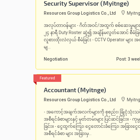
Security Supervisor (Myitnge)
Resources Group Logistics Co., Ltd
Myitng
အလုပ်တာဝန်များ - ဂိတ်အဝင်/အထွက် စစ်ဆေးမှုများ 
၂၄ နာရီ Duty Roster ဆွဲ၍ အချိန်မလွတ်အောင် စီမံခြင်း
လူစားထိုးလဲလှယ် စီမံခြင်း - CCTV Operator များ အလုပ
မျ...
Negotiation
Post: 3 we
Accountant (Myitnge)
Resources Group Logistics Co., Ltd
Myitng
- အကောင့်အချက်အလက်များကို စုစည်း၊ ခြုံငုံသုံးသပ
အစီရင်ခံစာများနှင့် မှတ်တမ်းများ ပြင်ဆင်ခြင်း။ - ကုမ
ခြင်း။ - ငွေထွက်ကြေး၊ ငွေတောင်းခံကြေး၊ အခြားငွေ
အစီရင်ခံစာ များ အခြားမှ...