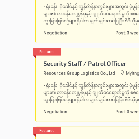
- ရုံးခန်း၊ ဂိုဒေါင်နှင့် ကွန်တိန်နာကွင်းများအတွင်း ပု
များ၏ တာဝန်ကျေပွန်မှုနှင့် ဂျူတီဝင်ရောက်မှုကို စစ
ထူးခြားဖြစ်စဉ်များရှိပါက ချက်ချင်းတင်ပြပြီး ဗီဒီယိုမ
Negotiation
Post: 3 we
Security Staff / Patrol Officer
Resources Group Logistics Co., Ltd
Myitng
- ရုံးခန်း၊ ဂိုဒေါင်နှင့် ကွန်တိန်နာကွင်းများအတွင်း ပု
များ၏ တာဝန်ကျေပွန်မှုနှင့် ဂျူတီဝင်ရောက်မှုကို စစ
ထူးခြားဖြစ်စဉ်များရှိပါက ချက်ချင်းတင်ပြပြီး ဗီဒီယိုမ
Negotiation
Post: 3 we