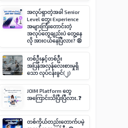
အလုပ်ရှာတဲ့အခါ Senior
Level တွေ၊ Experience
အများကြီးတောင်းတဲ့
အလုပ်တွေချည်းပဲ တွေ့နေ
လို အားငယ်နေပြီလား? 😩
တစ်ဦးနှင့်တစ်ဦး
အပြန်အလှန်​လေးစားမှုရှိ​​
သော လုပ်ငန်းခွင်(၂)
JOIM Platform တွေ
အကြောင်းသိပြီးပြီလား..❓
တစ်ကိုယ်တည်းတောက်ပမဲ့