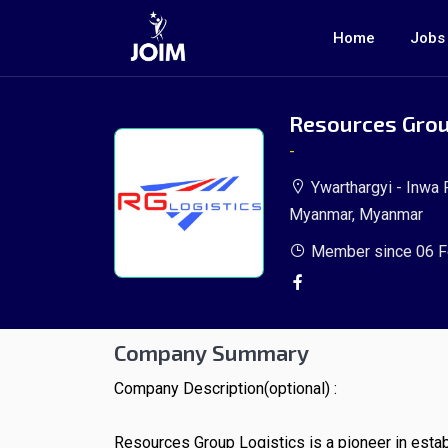
Home
Jobs
Resources Group
-
Ywarthargyi - Inwa 
Myanmar, Myanmar
Member since 06 F
Company Summary
Company Description(optional) :
Resources Group Logistics is a pioneer in establ