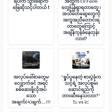
ရပါက သွားရောက်
အတွက် CV Form
ဖြေဆိုသင့်ပါတယ် ❗
တွေပြန်ရှာရတာတွေ ၊
အသိမိတ်ဆွေတွေကို
အကူအညီတောင်းရ
တာတွေကြောင့်
အချိန်ကုန်ခံနေတုန်း
လား⁉️
အလုပ်ခေါ်စာတွေမ
"ရှုပ်ပွနေတဲ့ စားပွဲခုံက
လျှောက်ခင် အရင်
သင့်ရဲ့ အလုပ်စွမ်း
စစ်ဆေးဖို့လိုအပ်
ဆောင်ရည်ကို
သော
တားဆီးနေသလား?"
အချက်(4)ချက်.....!!!
📉 vs 📈