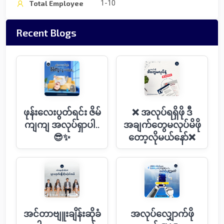
1-10
Total Employee
Recent Blogs
ဖုန်းလေးပွတ်ရင်း ဇိမ်
❌ အလုပ်ရရှိဖို ဒီ
ကျကျ အလုပ်ရှာပါ..
အချက်တွေမလုပ်မိဖို
😎✨
တော့လိုမယ်နော်❌
အင်တာဗျူးချိန်းဆိုခံ
အလုပ်လျှောက်ဖို