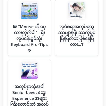
⌨️ "Mouse ကို မေ့
လုပ်စရာအလုပ်တွေ
ထားလိုက်ပါ" - ရုံး
သာများပြီး ဘာကိုမှမ
လုပ်ငန်းခွင်သုံး
ပြီးပြတ်ဘဲဖြစ်နေပြီ
Keyboard Pro-Tips
လား...❓
✨
အလုပ်ရှာတဲ့အခါ
Senior Level တွေ၊
Experience အများ
ကြီးတောင်းတဲ့ အလုပ်