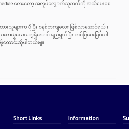
Schedule လေးတော့ အလုပ်လျှောက်သူဘက်ကို အသိပေးစေ
်ထားသူများက ပိုပြီး စနစ်တကျလေး ဖြစ်လာအောင်ရယ် ၊
ေးစားမှုလေးတွေရှိအောင် ရည်ရွယ်ပြီး တင်ပြပေးခြင်းပါ
ဖို့တောင်းဆိုပါတယ်ဗျ။
Short Links
Information
Su