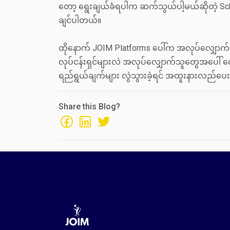
တော့ ရွေးချယ်ခံရပါက ဆက်သွယ်ပါ့မယ်ဆိုတဲ့ 
ချင်ပါတယ်။
ထိုနောက် JOIM Platforms ပေါ်က အလုပ်လျှောက
လုပ်ငန်းရှင်များလဲ အလုပ်လျှောက်သူတွေအပေါ် လ
ရည်ရွယ်ချက်များ လွဲသွားခဲ့ရင် အထူးနားလည်ပေး
Share this Blog?