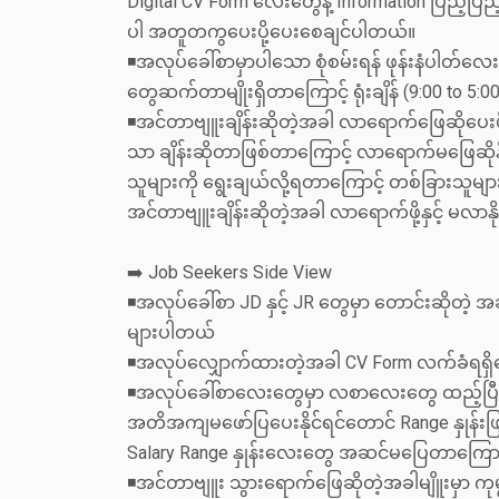
Digital CV Form လေးတွေနဲ့ Information ပြည့်ပြည့
ပါ အတူတကွပေးပို့ပေးစေချင်ပါတယ်။
◾အလုပ်ခေါ်စာမှာပါသော စုံစမ်းရန် ဖုန်းနံပါတ်လေး
တွေဆက်တာမျိုးရှိတာကြောင့် ရုံးချိန် (9:00 to 
◾အင်တာဗျူးချိန်းဆိုတဲ့အခါ လာရောက်ဖြေဆိုပေး
သာ ချိန်းဆိုတာဖြစ်တာကြောင့် လာရောက်မ‌ဖြေဆိ
သူများကို ရွေးချယ်လို့ရတာကြောင့် တစ်ခြားသူမ
အင်တာဗျူးချိန်းဆိုတဲ့အခါ လာရောက်ဖို့နှင့် မလာန
➡️ Job Seekers Side View
◾အလုပ်ခေါ်စာ JD နှင့် JR တွေမှာ တောင်းဆို
များပါတယ်
◾အလုပ်လျှောက်ထားတဲ့အခါ CV Form လက်ခံရရှိက
◾အလုပ်ခေါ်စာလေးတွေမှာ လစာလေးတွေ ထည့်ပြီးဖေ
အတိအကျမဖော်ပြပေးနိုင်ရင်တောင် Range နှုန်းဖြ
Salary Range နှုန်းလေးတွေ အဆင်မပြေတာကြောင
◾အင်တာဗျူး သွားရောက်ဖြေဆိုတဲ့အခါမျိူးမှာ က