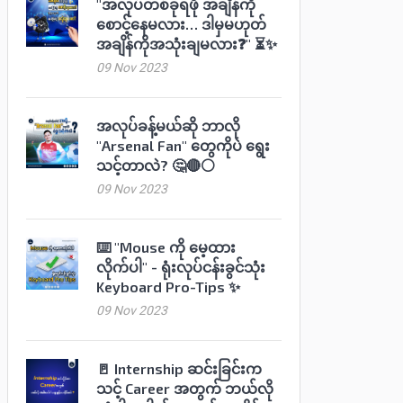
"အလုပ်တစ်ခုရဖို အချိန်ကို
စောင့်နေမလား… ဒါမှမဟုတ်
အချိန်ကိုအသုံးချမလား❓" ⏳✨
09 Nov 2023
အလုပ်ခန့်မယ်ဆို ဘာလို
"Arsenal Fan" တွေကိုပဲ ရွေး
သင့်တာလဲ? 🤔🔴⚪️
09 Nov 2023
⌨️ "Mouse ကို မေ့ထား
လိုက်ပါ" - ရုံးလုပ်ငန်းခွင်သုံး
Keyboard Pro-Tips ✨
09 Nov 2023
🚪 Internship ဆင်းခြင်းက
သင့် Career အတွက် ဘယ်လို