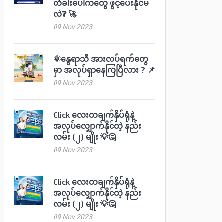
တံခါးပေါက်တွေ ဖွင့်ပေးနိုင်မ
လဲ❓ 🚀
09 Nov 2023
🌞နွေရာသီ အားလပ်ရက်တွေ
မှာ အလုပ်ရှာနေကြပြီလား ? 📌
09 Nov 2023
Click လေးတချက်နှိပ်ရုံနဲ့
အလုပ်လျှောက်နိုင်တဲ့ နည်း
လမ်း (၂) မျိုး 💡🤔
09 Nov 2023
Click လေးတချက်နှိပ်ရုံနဲ့
အလုပ်လျှောက်နိုင်တဲ့ နည်း
လမ်း (၂) မျိုး 💡🤔
09 Nov 2023