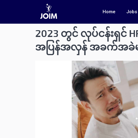
Home
Jobs
2023 တွင် လုပ်ငန်းရှင် HR
အပြန်အလှန် အခက်အခဲမ