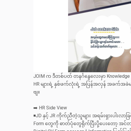
JOIM က ဒီတစ်ပတ် တနင်္ဂနွေလေးမှာ Knowledge S
HR များရဲ့ နှစ်ဖက်လုံးရဲ့ အပြန်အလှန် အခက်အခဲမ
ဗျ။
➡️ HR Side View
◾JD နှင့် JR ကိုက်ညီတဲ့သူများ အရမ်းရှားပါးလာ
Form တွေကို ဓာတ်ပုံတွေရိုက်ပြီးပို့ပေးတော့ အင်တာ