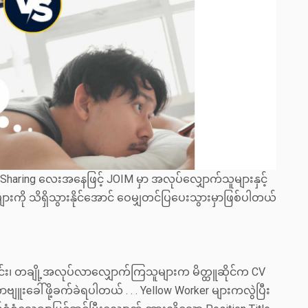
haring လေးအနေဖြင့် JOIM မှာ အလုပ်လျှောက်သူများနှင့်
ျားကို သိရှိသွားနိုင်အောင် ဝေမျှတင်ပြပေးသွားမှာဖြစ်ပါတယ်
ခြင်း၊ တချို့အလုပ်လာလျှောက်ကြသူများက မိတ္ထူဆိုင်က CV
ဗျူးခေါ်ဖို့‌ခက်ခဲရပါတယ် . . . Yellow Worker များကလွဲပြီး