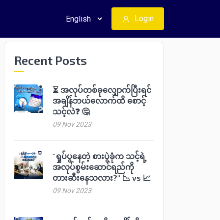
Login
Recent Posts
⏳ အလုပ်တစ်ခုလျှောက်ပြီးရင်
အချိန်ဘယ်လောက်ထိ စောင့်
သင့်လဲ❓ 🤔
09 Nov 2023
"ရှုပ်ပွနေတဲ့ စားပွဲခုံက သင့်ရဲ့
အလုပ်စွမ်းဆောင်ရည်ကို
တားဆီးနေသလား?" 📉 vs 📈
09 Nov 2023