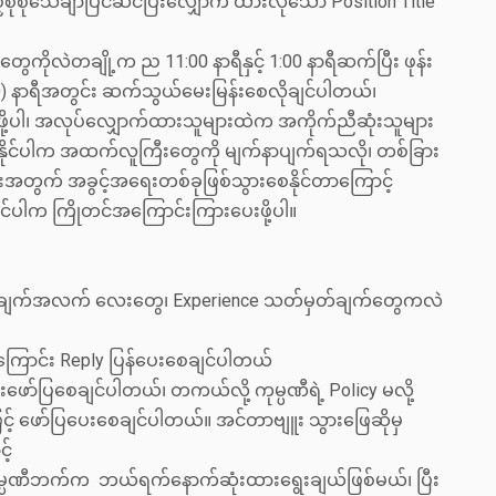
်စုံစုံသေချာပြင်ဆင်ပြီးလျှောက် ထားလို‌သော Position Title
တွေကိုလဲတချို့က ည 11:00 နာရီနှင့် 1:00 နာရီဆက်ပြီး ဖုန်း
5:00) နာရီအတွင်း ဆက်သွယ်မေးမြန်းစေလိုချင်ပါတယ်၊
ဖို့ပါ၊ အလုပ်လျှောက်ထားသူများထဲက အကိုက်ညီဆုံးသူများ
ုနိုင်ပါက အထက်လူကြီးတွေကို မျက်နာပျက်ရသလို၊ တစ်ခြား
ျားအတွက် အခွင့်အရေးတစ်ခုဖြစ်သွားစေနိုင်တာကြောင့်
ိုင်ပါက ကြိုတင်အကြောင်းကြားပေးဖို့ပါ။
တဲ့ အချက်အလက် လေးတွေ၊ Experience သတ်မှတ်ချက်တွေကလဲ
ြောင်း Reply ပြန်ပေးစေချင်ပါတယ်
ာ်ပြစေချင်ပါတယ်၊ တကယ်လို့ ကုမ္ပဏီရဲ့ Policy မလို့
င့် ဖော်ပြပေးစေချင်ပါတယ်။ အင်တာဗျူး သွားဖြေဆိုမှ
့်
ုမ္ပဏီဘက်က ဘယ်ရက်နောက်ဆုံးထားရွေးချယ်ဖြစ်မယ်၊ ပြီး