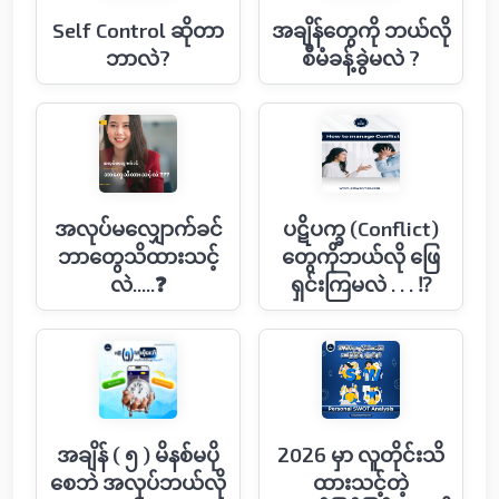
Self Control ဆိုတာ
အချိန်တွေကို ဘယ်လို
ဘာလဲ?
စီမံခန့်ခွဲမလဲ ?
အလုပ်မလျှောက်ခင်
ပဋိပက္ခ (Conflict)
ဘာတွေသိထားသင့်
တွေကိုဘယ်လို ဖြေ
လဲ.....❓
ရှင်းကြမလဲ . . . ⁉️
အချိန် ( ၅ ) မိနစ်မပို
2026 မှာ လူတိုင်းသိ
စေဘဲ အလုပ်ဘယ်လို
ထားသင့်တဲ့