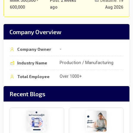
MMK 500,000 -
Post: 2 weeks
Deadline:
19
600,000
ago
Aug 2026
Company Overview
-
Company Owner
Production / Manufacturing
Industry Name
Over 1000+
Total Employee
Recent Blogs