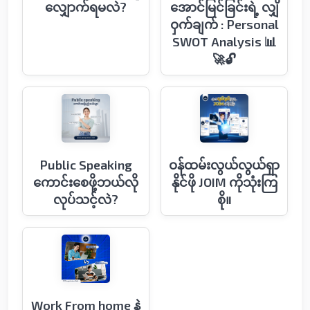
လျှောက်ရမလဲ?
အောင်မြင်ခြင်းရဲ့ လျှိ
ဝှက်ချက် : Personal
SWOT Analysis 📊
🚀🔓
Public Speaking
ဝန်ထမ်းလွယ်လွယ်ရှာ
ကောင်းစေဖို့ဘယ်လို
နိုင်ဖို JOIM ကိုသုံးကြ
လုပ်သင့်လဲ?
စို။
Work From home နဲ့