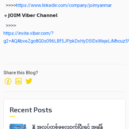
https://www.linkedin.com/company/joimyanmar
>>>>
🔹𝗝𝗢𝗜𝗠 𝗩𝗶𝗯𝗲𝗿 𝗖𝗵𝗮𝗻𝗻𝗲𝗹
>>>>
https://invite.viber.com/?
g2=AQAbveZgo8G0s096LBf5JPpkDxHyD5lDxWejeLiMhcuz5V
Share this Blog?
Recent Posts
⏳ အလုပ်တစ်ခုလျှောက်ပြီးရင် အချိန်