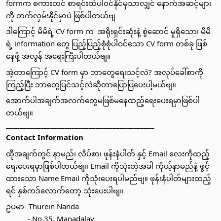
formက စကားတင် စာရင်းထဲပါဝင်နိုင်မှသာလျှင် နောက်အဆင့်များ
ကို တက်လှမ်းနိုင်မှာပဲ ဖြစ်ပါတယ်ဗျ
ဒါကြောင့် မိမိရဲ့ CV form က  အရိုးရှင်းဆုံးနဲ့ စွဲဆောင် မှုရှိသော၊ မိမိ
ရဲ့ information တွေ ပြည့်ပြည့်စုံစုံပါဝင်သော CV form တစ်ခု ဖြစ်
နေဖို့ အလွန် အ​​ရေးကြီးပါတယ်ဗျ။ 
အဲ့တာကြောင့် CV form မှာ ဘာတွေရေးသင့်လဲ? အလုပ်ခေါ်စာကို
ကြည့်ပြီး ဘာတွေပြင်သင့်လဲဆိုတာပြောပြပေးပါ့မယ်ဗျ။
အောက်ပါအချက်အလက်တွေမဖြစ်မနေထည့်ရေးပေးရမှာဖြစ်ပါ
တယ်ဗျ။
___________________________________________
Contact Information
ထိုအချက်တွင် နာမည်၊ လိပ်စာ၊ ဖုန်းနံပါတ် နှင့် Email လေးကိုထည့်
ရေးပေးရမှာဖြစ်ပါတယ်ဗျ။ Email ကိုသုံးတဲ့အခါ ကိုယ့်နာမည်နဲ့ ဖွင့်
ထားသော Name Email ကိုသုံးပေးရပါမည်ဗျ။ ဖုန်းနံပါတ်များထည့်
ရင် နှစ်ကဒ်လောက်တော့ သုံးပေးပါဗျ။
ဥပမာ- Thurein Nanda          
           - No.35, Manadalay