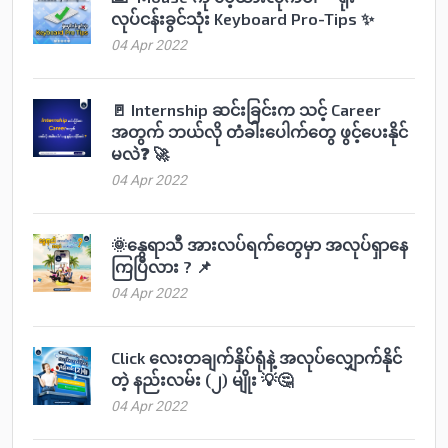
လုပ်ငန်းခွင်သုံး Keyboard Pro-Tips ✨
04 Apr 2022
🚪 Internship ဆင်းခြင်းက သင့် Career
အတွက် ဘယ်လို တံခါးပေါက်တွေ ဖွင့်ပေးနိုင်
မလဲ❓ 🚀
04 Apr 2022
🌞နွေရာသီ အားလပ်ရက်တွေမှာ အလုပ်ရှာနေ
ကြပြီလား ? 📌
04 Apr 2022
Click လေးတချက်နှိပ်ရုံနဲ့ အလုပ်လျှောက်နိုင်
တဲ့ နည်းလမ်း (၂) မျိုး 💡🤔
04 Apr 2022