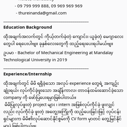
          - 09 799 999 888, 09 969 969 969
           - thureinanda@gmail.com
___________________________________________
Education Background
ထိုအချက်အလက်တွင် ကိုယ့်တက်ခဲ့တဲ့ ကျောင်း၊ ယူခဲ့တဲ့ မေဂျာလေး
တွေပါ ရေပေးပါဗျ။ ခုနှစ်လေးတွေကို ထည့်ရေးပေးရပါမယ်ဗျ။
ဥပမာ - Bachelor of Mechanical Engineering at Mandalay 
Technological University in 2019
___________________________________________
Experience/Internship
ထိုအချက်တွင် မိမိ ရရှိခဲ့သော အလုပ် experience တွေရဲ့ အကျဥ်း
ချုံးရယ်၊ လုပ်ကိုင်ခဲ့ဖူးသော အချိန်ကာလ၊ တာဝန်ထမ်းဆောင်ခဲ့သော 
company ကို ဖော်ပြပေးရမှာဖြစ်ပါတယ်။ 
 မိမိပြုလုပ်ဖူးတဲ့ project များ ၊ intern အဖြစ်လုပ်ကိုင်ခဲ့ ဖူးလျှင်
လည်း လုပ်ကိုင်ခဲ့ ဖူးတဲ့ အတွေ့အကြုံကို ထည့်ပေးခြင်းဖြင့် လုပ်ငန်း
ရှင်များက မိမိ၏လုပ်ဆောင်နိုင်စွမ်းကို CV form မှာတင် တွေ့မြင်နိုင်
မှာပဲ ဖြစ်ပါတယ်ဗျ