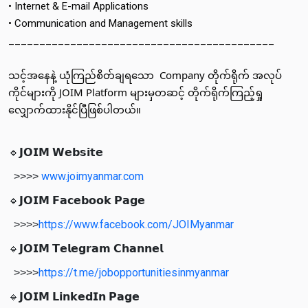
• Internet & E-mail Applications
• Communication and Management skills
___________________________________________
သင့်အ​နေနဲ့ ယုံကြည်စိတ်ချရ​သော  Company တိုက်ရိုက် အလုပ်
ကိုင်များကို JOIM Platform များမှတဆင့် တိုက်ရိုက်ကြည့်ရှု​
လျှောက်ထားနိုင်ပြီဖြစ်ပါတယ်။ 
🔹𝗝𝗢𝗜𝗠 𝗪𝗲𝗯𝘀𝗶𝘁𝗲
www.joimyanmar.com
>>>>
🔹𝗝𝗢𝗜𝗠 𝗙𝗮𝗰𝗲𝗯𝗼𝗼𝗸 𝗣𝗮𝗴𝗲
https://www.facebook.com/JOIMyanmar
>>>>
🔹𝗝𝗢𝗜𝗠 𝗧𝗲𝗹𝗲𝗴𝗿𝗮𝗺 𝗖𝗵𝗮𝗻𝗻𝗲𝗹
https://t.me/jobopportunitiesinmyanmar
>>>>
🔹𝗝𝗢𝗜𝗠 𝗟𝗶𝗻𝗸𝗲𝗱𝗜𝗻 𝗣𝗮𝗴𝗲