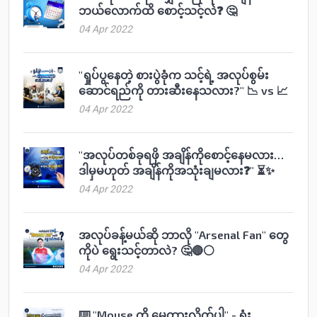
ဘယ်လောက်ထိ စောင့်သင့်လဲ❓ 🤔
04 Apr 2022
"ရှုပ်ပွနေတဲ့ စားပွဲခုံက သင့်ရဲ့ အလုပ်စွမ်း
ဆောင်ရည်ကို တားဆီးနေသလား?" 📉 vs 📈
04 Apr 2022
"အလုပ်တစ်ခုရဖို အချိန်ကိုစောင့်နေမလား…
ဒါမှမဟုတ် အချိန်ကိုအသုံးချမလား❓" ⏳✨
04 Apr 2022
အလုပ်ခန့်မယ်ဆို ဘာလို "Arsenal Fan" တွေ
ကိုပဲ ရွေးသင့်တာလဲ? 🤔🔴⚪️
04 Apr 2022
⌨️ "Mouse ကို မေ့ထားလိုက်ပါ" - ရုံး