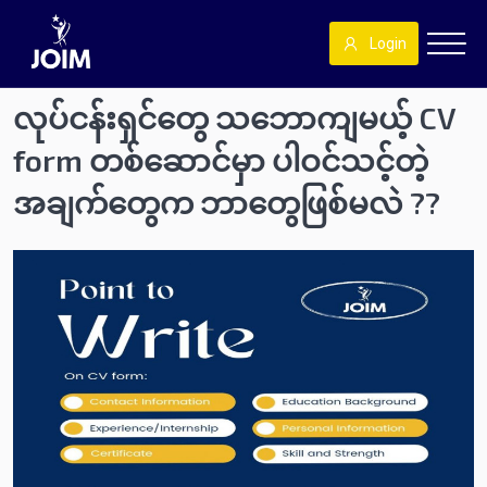
Login
လုပ်ငန်းရှင်တွေ သဘောကျမယ့် CV
form တစ်ဆောင်မှာ ပါဝင်သင့်တဲ့
အချက်တွေက ဘာတွေဖြစ်မလဲ ??