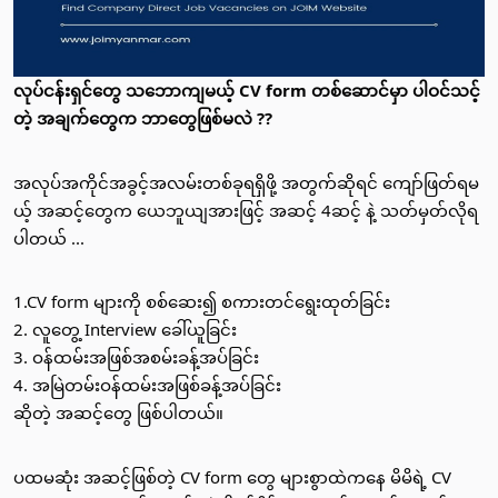
လုပ်ငန်းရှင်တွေ သဘောကျမယ့် CV form တစ်ဆောင်မှာ ပါဝင်သင့်
တဲ့ အချက်တွေက ဘာတွေဖြစ်မလဲ ??
အလုပ်အကိုင်အခွင့်အလမ်းတစ်ခုရရှိဖို့ အတွက်ဆိုရင် ကျော်ဖြတ်ရမ
ယ့် အဆင့်တွေက ယေဘူယျအားဖြင့် အဆင့် 4ဆင့် နဲ့ သတ်မှတ်လိုရ
ပါတယ် ...
1.CV form များကို စစ်ဆေး၍ စကားတင်ရွေးထုတ်ခြင်း
2. လူတွေ့ Interview ခေါ်ယူခြင်း 
3. ဝန်ထမ်းအဖြစ်အစမ်းခန့်အပ်ခြင်း 
4. အမြဲတမ်းဝန်ထမ်းအဖြစ်ခန့်အပ်ခြင်း 
ဆိုတဲ့ အဆင့်တွေ ဖြစ်ပါတယ်။ 
ပထမဆုံး အဆင့်ဖြစ်တဲ့ CV form တွေ များစွာထဲကနေ မိမိရဲ့ CV 