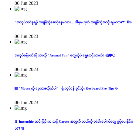
06 Jun 2023
"အလုပ်တစ်ခုရဖို အချိန်ကိုစောင့်နေမလား… ဒါမှမဟုတ် အချိန်ကိုအသုံးချမလား❓" ⏳✨
06 Jun 2023
အလုပ်ခန့်မယ်ဆို ဘာလို "Arsenal Fan" တွေကိုပဲ ရွေးသင့်တာလဲ? 🤔🔴⚪️
06 Jun 2023
⌨️ "Mouse ကို မေ့ထားလိုက်ပါ" - ရုံးလုပ်ငန်းခွင်သုံး Keyboard Pro-Tips ✨
06 Jun 2023
🚪 Internship ဆင်းခြင်းက သင့် Career အတွက် ဘယ်လို တံခါးပေါက်တွေ ဖွင့်ပေးနိုင်မ
လဲ❓ 🚀