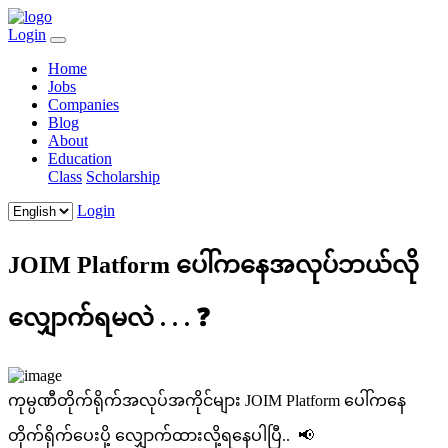
Login
Home
Jobs
Companies
Blog
About
Education
Class
Scholarship
Login
JOIM Platform ပေါ်ကနေအလုပ်ဘယ်လို
လျှောက်ရမလဲ . . . ❓
ကုမ္ပဏီတိုက်ရိုက်အလုပ်အကိုင်များ JOIM Platform ပေါ်ကနေ
တိုက်ရိုက်ပေးပို့ လျှောက်ထားလို့ရနေပါပြီ.. 📢