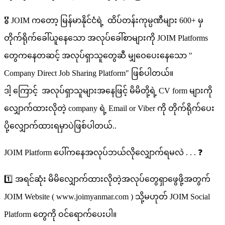
🎖 JOIM ကတော့ မြန်မာနိုင်ငံရဲ့ ထိပ်တန်းကုမ္ပဏီများ 600+ မှ
တိုက်ရိုက်ခေါ်ယူနေသော အလုပ်ခေါ်စာများကို JOIM Platforms
တွေကနေတဆင့် အလုပ်ရှာသူတွေဆီ မျှဝေပေးနေသော "
Company Direct Job Sharing Platform" ဖြစ်ပါတယ်။
ဒါ့ ကြောင့် အလုပ်ရှာသူများအနေဖြင့် မိမိတို့ရဲ့ CV form များကို
လျှောက်ထားလိုတဲ့ company ရဲ့ Email or Viber ကို တိုက်ရိုက်ပေး
ပို့‌လျှောက်ထားရမှာပဲဖြစ်ပါတယ်..
JOIM Platform ပေါ်ကနေအလုပ်ဘယ်လိုလျှောက်ရမလဲ . . . ❓
1️⃣ အရင်ဆုံး မိမိလျှောက်ထားလိုတဲ့အလုပ်တွေရှာဖွေဖို့အတွက်
JOIM Website ( www.joimyanmar.com ) သို့မဟုတ် JOIM Social
Platform တွေကို ဝင်ရောက်ပေးပါ။