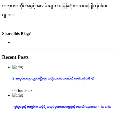
အလုပ်အကိုင်အခွင့်အလမ်းများ အမြန်ဆုံးအဆင်ပြေကြပါစေ
ဗျ..✨✨
Share this Blog?
Recent Posts
⏳ အလုပ်တစ်ခုလျှောက်ပြီးရင် အချိန်ဘယ်လောက်ထိ စောင့်သင့်လဲ❓ 🤔
06 Jun 2023
"ရှုပ်ပွနေတဲ့ စားပွဲခုံက သင့်ရဲ့ အလုပ်စွမ်းဆောင်ရည်ကို တားဆီးနေသလား?" 📉 vs 📈