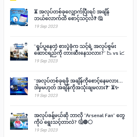
⏳ အလုပ်တစ်ခုလျှောက်ပြီးရင် အချိန်
ဘယ်လောက်ထိ စောင့်သင့်လဲ❓ 🤔
19 Sep 2023
"ရှုပ်ပွနေတဲ့ စားပွဲခုံက သင့်ရဲ့ အလုပ်စွမ်း
ဆောင်ရည်ကို တားဆီးနေသလား?" 📉 vs 📈
19 Sep 2023
"အလုပ်တစ်ခုရဖို အချိန်ကိုစောင့်နေမလား…
ဒါမှမဟုတ် အချိန်ကိုအသုံးချမလား❓" ⏳✨
19 Sep 2023
အလုပ်ခန့်မယ်ဆို ဘာလို "Arsenal Fan" တွေ
ကိုပဲ ရွေးသင့်တာလဲ? 🤔🔴⚪️
19 Sep 2023