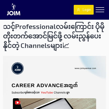
Login
သင့်Professionalလမ်းကြောင်း ပိုမို
တိုးတက်အောင်မြင်ဖို့ လမ်းညွန်ပေး
နိုင်တဲ့ Channelsများ📈