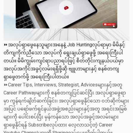
⏩အလုပ်ရှာဖွေနေသူများအနေနဲ့ Job Huntingလုပ်ရာမှာ မိမိနှင့်
တိကျကိုက်ညီသော အလုပ်ကို ရွေးချယ်ရှာဖွေဖို့ အရေးကြီးပါ
တယ်။ မိမိကျွမ်းကျင်ရာပညာရပ်ဖြင့် စိတ်တိုင်းကျနယ်ပယ်မှာ
အလုပ်အကိုင်အခွင့်လမ်းရရှိဖို့ဆို ဗျူဟာများနှင့် စနစ်တကျ
ရှာဖွေတက်ဖို့ အရေးကြီးပါတယ်။
⏩Career Tips, Interviews, Strategist, Advicesများနှင့်အတူ
Career Pathwayများကို စနစ်တကျပြင်ဆင်ပြီး အလုပ်ရှာဖွေရာ
မှာ ကွန်ရက်ချိတ်ဆက်ခြင်း၊ အလုပ်ရှာဖွေနိုင်သော ဝဘ်ဆိုက်များ
အပြင် ပရော်ဖက်ရှင်နယ်အဖွဲ့အစည်းများနှင့်အတူ အရင်းအမြစ်
များကို ပေါင်းစပ်ပြီး မှန်ကန်သော အလုပ်အခွင့်အလမ်းများ
ရှာဖွေနိုင်ရန် Subscribeလုပ်ထား လေ့လာသင့်တဲ့ Career
Youtube Channelများကို Sharingလုပ်ပေးလိုက်ပါတယ်။