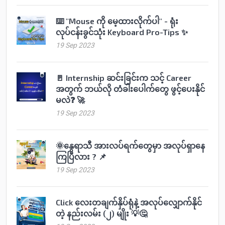
⌨️ "Mouse ကို မေ့ထားလိုက်ပါ" - ရုံး
လုပ်ငန်းခွင်သုံး Keyboard Pro-Tips ✨
19 Sep 2023
🚪 Internship ဆင်းခြင်းက သင့် Career
အတွက် ဘယ်လို တံခါးပေါက်တွေ ဖွင့်ပေးနိုင်
မလဲ❓ 🚀
19 Sep 2023
🌞နွေရာသီ အားလပ်ရက်တွေမှာ အလုပ်ရှာနေ
ကြပြီလား ? 📌
19 Sep 2023
Click လေးတချက်နှိပ်ရုံနဲ့ အလုပ်လျှောက်နိုင်
တဲ့ နည်းလမ်း (၂) မျိုး 💡🤔