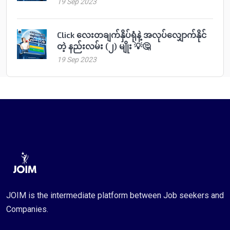
19 Sep 2023
Click လေးတချက်နှိပ်ရုံနဲ့ အလုပ်လျှောက်နိုင်
တဲ့ နည်းလမ်း (၂) မျိုး 💡🤔
19 Sep 2023
JOIM is the intermediate platform between Job seekers and
Companies.