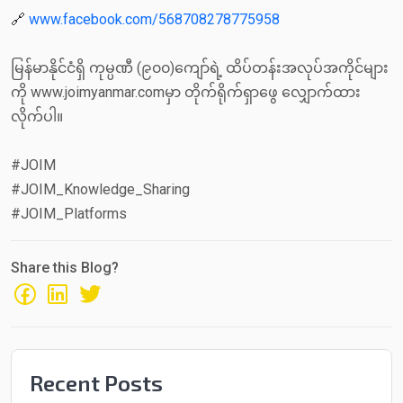
🔗
www.facebook.com/568708278775958
မြန်မာနိုင်ငံရှိ ကုမ္ပဏီ (၉၀၀)ကျော်ရဲ့ ထိပ်တန်းအလုပ်အကိုင်များ
ကို www.joimyanmar.comမှာ တိုက်ရိုက်ရှာဖွေ လျှောက်ထား
လိုက်ပါ။
#JOIM
#JOIM_Knowledge_Sharing
#JOIM_Platforms
Share this Blog?
Recent Posts