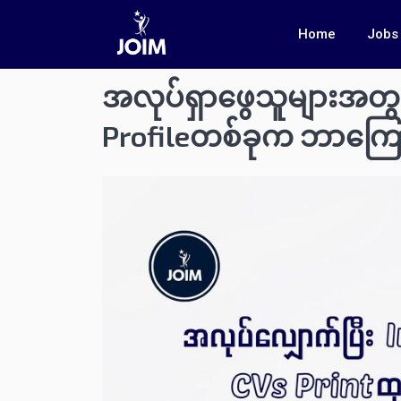
Home
Jobs
အလုပ်ရှာဖွေသူများအတွ
Profileတစ်ခုက ဘာကြေ