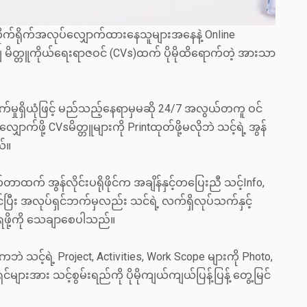
တိုက်ရိုက်အလုပ်လျှောက်ထားနေသူများအနေနဲ့ Online
ျ မိတ္တူကိုယ်ရေးရာဇဝင် (CVs)ထက် ပိုမိုထိရောက်တဲ့ အားသာ
ုရှိယုံဖြင့် မည်သည့်နေရာမှမဆို 24/7 အလွယ်တကူ ဝင်
ှောက်ဖို့ CVsမိတ္တူများကို Printထုတ်ဖို့မလိုဘဲ သင့်ရဲ့ အွန်
ယ်။
်တာထက် အွန်လိုင်းပရိုဖိုင်က အချိန်နှင့်တပြေးညီ သင့်Info,
င်ပြီး အလုပ်ရှင်ဘက်မှလည်း သင်ရဲ့ လက်ရှိလုပ်သက်နှင့်
ရဖို့ကို သေချာစေပါသည်။
မကဘဲ သင့်ရဲ့ Project, Activities, Work Scope များကို Photo,
င်များအား သင့်စွမ်းရည်ကို ပိုမိုကျယ်ကျယ်ပြန့်ပြန့် တွေ့မြင်