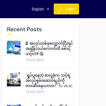
Login
Recent Posts
⏳ အလုပ်တစ်ခုလျှောက်ပြီးရင်
အချိန်ဘယ်လောက်ထိ စောင့်
သင့်လဲ❓ 🤔
18 Oct 2023
"ရှုပ်ပွနေတဲ့ စားပွဲခုံက သင့်ရဲ့
အလုပ်စွမ်းဆောင်ရည်ကို
တားဆီးနေသလား?" 📉 vs 📈
18 Oct 2023