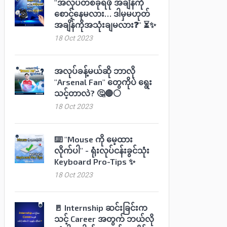
"အလုပ်တစ်ခုရဖို အချိန်ကို
စောင့်နေမလား… ဒါမှမဟုတ်
အချိန်ကိုအသုံးချမလား❓" ⏳✨
18 Oct 2023
အလုပ်ခန့်မယ်ဆို ဘာလို
"Arsenal Fan" တွေကိုပဲ ရွေး
သင့်တာလဲ? 🤔🔴⚪️
18 Oct 2023
⌨️ "Mouse ကို မေ့ထား
လိုက်ပါ" - ရုံးလုပ်ငန်းခွင်သုံး
Keyboard Pro-Tips ✨
18 Oct 2023
🚪 Internship ဆင်းခြင်းက
သင့် Career အတွက် ဘယ်လို