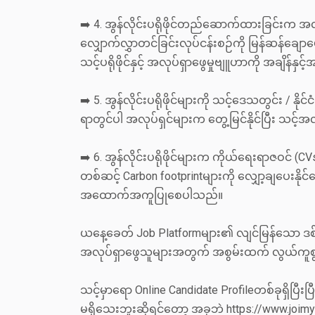
➡️ 4. အွန်လိုင်းပရိုဖိုင်တည်ဆောက်ထားခြင်းက အလု
လျှောက်လွှာတင်ခြင်းလုပ်ငန်းစဉ်ကို မြန်ဆန်ချောမ
သင့်ပရိုဖိုင်နှင့် အလုပ်ရှာဖွေမှုဗျူဟာကို အချိန်န
➡️ 5. အွန်လိုင်းပရိုဖိုင်များကို သင့်ဒေသတွင်း / 
ရာတွင်ပါ အလုပ်ရှင်များက တွေ့မြင်နိုင်ပြီး သင့်
➡️ 6. အွန်လိုင်းပရိုဖိုင်များက ကိုယ်ရေးရာဇဝင် (CVs
တစ်ဆင့် Carbon footprintများကို လျှော့ချပေး
အထောက်အကူပြုစေပါသည်။
ယနေ့ခေတ် Job Platformများ၏ လျင်မြန်သော
အလုပ်ရှာဖွေသူများအတွက် အစွမ်းထက် လွယ်ကူစွ
သင့်မှာရော Online Candidate Profileတစ်ခုရှိပြီးပ
မရှိသေးဘူးဆိုရင်တော့ အခုဘဲ https://www.joimyanm