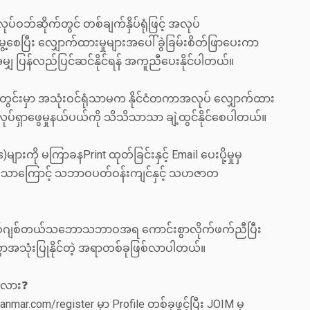
ပ်ဝဘ်ဆိုက်တွင် တစ်ချက်နှိပ်ရုံဖြင့် အလုပ်
ွေ့စေပြီး လျှောက်ထားမှုများအပေါ် ခွဲခြမ်းစိတ်ဖြာပေးကာ
ှင့်အမျှ ပြန်လည်ပြင်ဆင်နိုင်ရန် အကူညီပေးနိုင်ပါတယ်။
နိုင်ငံတွင်းမှာ အသုံးဝင်ရုံသာမက နိုင်ငံတကာအလုပ် လျှောက်ထား
အလုပ်ရှာဖွေမှုနယ်ပယ်ကို သိသိသာသာ ချဲ့ထွင်နိုင်စေပါတယ်။
)များကို မကြာခနPrint ထုတ်ခြင်းနှင့် Email ပေးပို့မှုမှ
နိုင်သောကြောင့် သဘာဝပတ်ဝန်းကျင်နှင့် သဟဇာတ
 ဒစ်ဂျစ်တယ်သဘောသဘာဝအရ ကောင်းစွာလိုက်ဖက်ညီပြီး
ာအသုံးပြုနိုင်တဲ့ အရာတစ်ခုဖြစ်လာပါတယ်။
ြီလား❓
ar.com/register မှာ Profile တစ်ခုဖွင့်ပြီး JOIM မှ