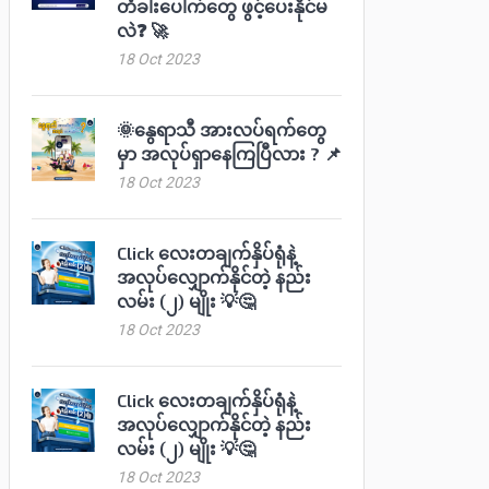
တံခါးပေါက်တွေ ဖွင့်ပေးနိုင်မ
လဲ❓ 🚀
18 Oct 2023
🌞နွေရာသီ အားလပ်ရက်တွေ
မှာ အလုပ်ရှာနေကြပြီလား ? 📌
18 Oct 2023
Click လေးတချက်နှိပ်ရုံနဲ့
အလုပ်လျှောက်နိုင်တဲ့ နည်း
လမ်း (၂) မျိုး 💡🤔
18 Oct 2023
Click လေးတချက်နှိပ်ရုံနဲ့
အလုပ်လျှောက်နိုင်တဲ့ နည်း
လမ်း (၂) မျိုး 💡🤔
18 Oct 2023