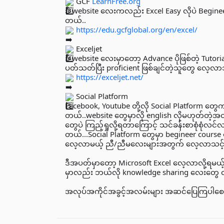
GCF
LearnFree.org
ဒီ website လေးကလည်း Excel Easy လိုပဲ Begin
တယ်..
https://edu.gcfglobal.org/en/excel/
Exceljet
ဒီ website လေးမှာတော့ Advance ပိုဖြစ်တဲ့ Tutori
ပတ်သတ်ပြီး proficient ဖြစ်ချင်တဲ့သူတွေ လေ့လာသ
https://exceljet.net/
Social Platform
Facebook, Youtube တို့လို Social Platform တ
တယ်..website တွေမှာလို english လိုမဟုတ်တဲ့
တွေပဲ ကြည့်ရှုလို့ရတာကြောင့် သင်ခန်းစာစုံစုံလ
တယ်...Social Platform တွေမှာ begineer cou
လေ့လာမယ့် ညီ/ညီမလေးများအတွက် လေ့လာသင့်တဲ
ဒီအပတ်မှာတော့ Microsoft Excel လေ့လာလို့ရမ
မှာလည်း ဘယ်လို knowledge sharing လေးတွေ လာ
အလုပ်အကိုင်အခွင့်အလမ်းများ အဆင်ပြေကြပါစေဗ