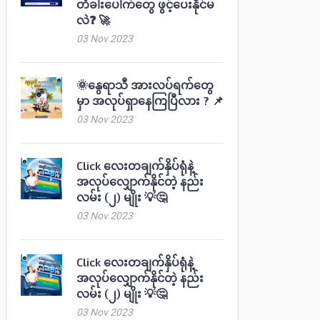
တံခါးပေါက်တွေ ဖွင့်ပေးနိုင်မ
လဲ❓ 🚀
03 Nov 2023
🌞နွေရာသီ အားလပ်ရက်တွေ
မှာ အလုပ်ရှာနေကြပြီလား ? 📌
03 Nov 2023
Click လေးတချက်နှိပ်ရုံနဲ့
အလုပ်လျှောက်နိုင်တဲ့ နည်း
လမ်း (၂) မျိုး 💡🤔
03 Nov 2023
Click လေးတချက်နှိပ်ရုံနဲ့
အလုပ်လျှောက်နိုင်တဲ့ နည်း
လမ်း (၂) မျိုး 💡🤔
03 Nov 2023