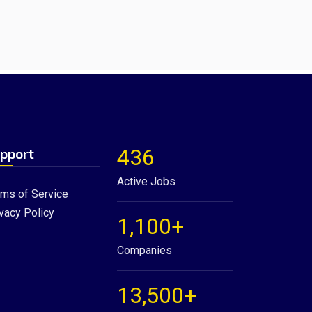
436
pport
Active Jobs
rms of Service
vacy Policy
1,100+
Companies
13,500+