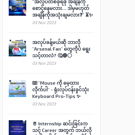
"အလုပ်တစ်ခုရဖို အချိန်ကို
စောင့်နေမလား… ဒါမှမဟုတ်
အချိန်ကိုအသုံးချမလား❓" ⏳✨
03 Nov 2023
အလုပ်ခန့်မယ်ဆို ဘာလို
"Arsenal Fan" တွေကိုပဲ ရွေး
သင့်တာလဲ? 🤔🔴⚪️
03 Nov 2023
⌨️ "Mouse ကို မေ့ထား
လိုက်ပါ" - ရုံးလုပ်ငန်းခွင်သုံး
Keyboard Pro-Tips ✨
03 Nov 2023
🚪 Internship ဆင်းခြင်းက
သင့် Career အတွက် ဘယ်လို