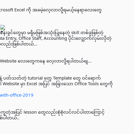
icrosoft Excel ကို အခမဲ့လေ့လာလို့ရမယ့်နေရာလေးတွေ
ုပ်ငန်းခွင်တွေမှာ မရှိမဖြစ်အသုံးပြုနေတဲ့ skill တစ်ခုဖြစ်တဲ့
ry, Office Staff, Accounting ပိုင်းလျှောက်လှမ်းလိုတဲ့
ုလည်းဖြစ်ပါတယ်...
ဲ့ Website လေးတွေကနေ လေ့လာလို့ရပါတယ်ဗျ...
နဲ့ ပတ်သတ်တဲ့ tutorial တွေ Template တွေ ဝင်ရောက်
ial Website မှာ Excel အပြင် အခြားသော Office Tools တွေကို
with-office-2019
ရလွယ်ကူတဲ့အပြင် lesson တွေလည်းစုံစုံလင်လင်ပါတာကြောင့်
စ်ပါတယ်..