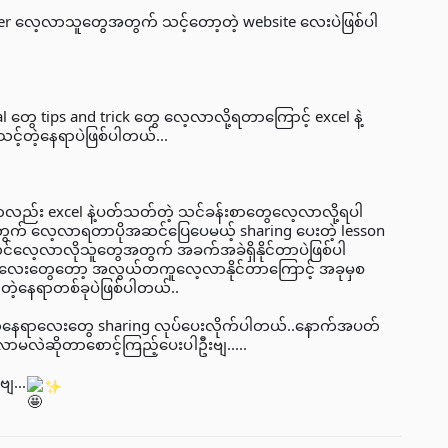
eer လေ့လာသူတွေအတွက် သင့်တော့တဲ့ website လေးပဲဖြစ်ပါ
al တွေ tips and trick တွေ လေ့လာလို့ရတာကြောင့် excel နဲ့
င့်တဲ့နေရာပဲဖြစ်ပါတယ်...
ွေကလည်း excel နဲ့ပတ်သတ်တဲ့ သင်ခန်းစာတွေလေ့လာလို့ရပါ
အတွက် လေ့လာရတာပိုအဆင်ပြေပေမယ့် sharing ပေးတဲ့ lesson
င်လင်လေ့လာလိုသူတွေအတွက်‌ အခက်အခဲရှိနိုင်တာပဲဖြစ်ပါ
rse လေးတွေတော့ အလွယ်တကူလေ့လာနိုင်တာကြောင့် အခုမှစ
့နေရာတစ်ခုပဲဖြစ်ပါတယ်..
ယ့်နေရာလေးတွေ sharing လုပ်ပေးလိုက်ပါတယ်..နောက်အပတ်
မလဲဆိုတာစောင့်ကြည့်ပေးပါဦးဗျ.....
ျ...