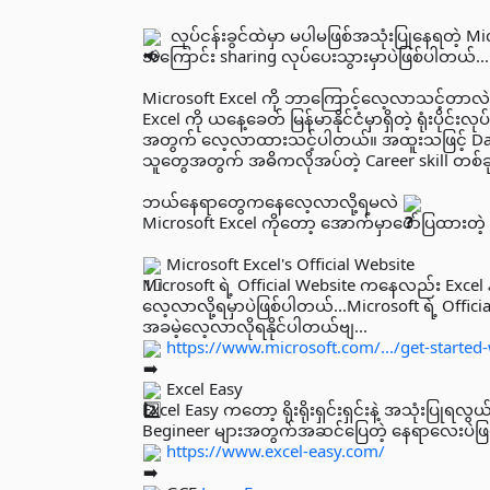
လုပ်ငန်းခွင်ထဲမှာ မပါမဖြစ်အသုံးပြုနေရတဲ့ M
အကြောင်း‌ sharing လုပ်ပေးသွားမှာပဲဖြစ်ပါတယ်...
Microsoft Excel ကို ဘာကြောင့်လေ့လာသင့်တာလဲ
Excel ကို ယနေ့ခေတ် မြန်မာနိုင်ငံမှာရှိတဲ့ ရုံးပိုင်းလ
အတွက် လေ့လာထားသင့်ပါတယ်။ အထူးသဖြင့် Data Ent
သူတွေအတွက် အဓိကလိုအပ်တဲ့ Career skill တစ်ခ
ဘယ်နေရာတွေကနေလေ့လာလို့ရမလဲ
Microsoft Excel ကိုတော့ အောက်မှာဖော်ပြထားတ
Microsoft Excel's Official Website
Microsoft ရဲ့ Official Website ကနေလည်း Excel 
လေ့လာလို့ရမှာပဲဖြစ်ပါတယ်...Microsoft ရဲ့ Offic
အခမဲ့လေ့လာလိုရနိုင်ပါတယ်ဗျ...
https://www.microsoft.com/.../get-started-
Excel Easy
Excel Easy ကတော့ ရိုးရိုးရှင်းရှင်းနဲ့ အသုံးပြု
Begineer များအတွက်အဆင်ပြေတဲ့ နေရာလေးပဲဖြ
https://www.excel-easy.com/