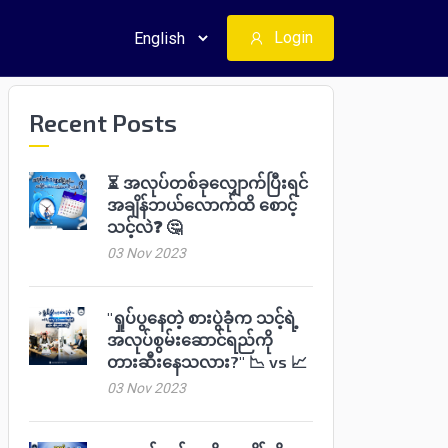
Login
Recent Posts
⏳ အလုပ်တစ်ခုလျှောက်ပြီးရင်
အချိန်ဘယ်လောက်ထိ စောင့်
သင့်လဲ❓ 🤔
03 Nov 2023
"ရှုပ်ပွနေတဲ့ စားပွဲခုံက သင့်ရဲ့
အလုပ်စွမ်းဆောင်ရည်ကို
တားဆီးနေသလား?" 📉 vs 📈
03 Nov 2023