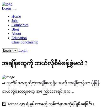
Login
Home
Jobs
Companies
Blog
About
Education
Class
Scholarship
Login
အချိန်တွေကို ဘယ်လိုစီမံခန့်ခွဲမလဲ ?
➡️ လူတိုင်းမှာတူညီတဲ့အချိန်တွေရှိပေမယ့် အချိန်ကုန်တာ ပိုမြန်
တယ်လို့ခံစားရစေတဲ့ အကြောင်းအရင်းများ…
1️⃣ Technology ရဲ့စွမ်းအားကို လွန်ကဲစွာအသုံးပြုမိနေခြင်း။