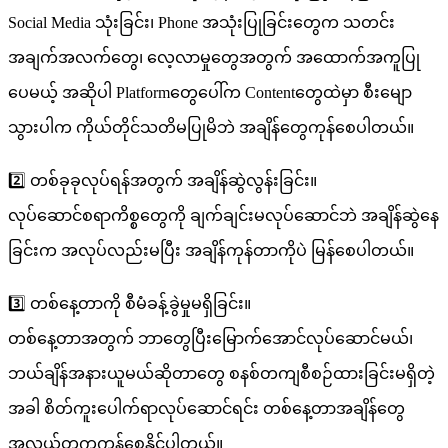
Social Media သုံးခြင်း၊ Phone အသုံးပြုခြင်းတွေက သတင်း
အချက်အလက်တွေ၊ လေ့လာမှုတွေအတွက် အထောက်အကူပြု
ပေမယ့် အဆိုပါ Platformတွေပေါ်က Contentတွေထဲမှာ စီးမျော
သွားပါက ကိုယ်တိုင်သတိမပြုမိဘဲ အချိန်တွေကုန်စေပါတယ်။
2️⃣ တစ်ခုခုလုပ်ရန်အတွက် အချိန်ဆွဲလွန်းခြင်း။
လုပ်ဆောင်စရာကိစ္စတွေကို ချက်ချင်းမလုပ်ဆောင်ဘဲ အချိန်ဆွဲနေ
ခြင်းက အလုပ်လည်းမပြီး အချိန်ကုန်တာကိုပဲ မြန်စေပါတယ်။
3️⃣ တစ်နေ့တာကို စီမံခန့်ခွဲမှုမရှိခြင်း။
တစ်နေ့တာအတွက် ဘာတွေပြီးမြောက်အောင်လုပ်ဆောင်မယ်၊
ဘယ်ချိန်အနားယူမယ်ဆိုတာတွေ စနစ်တကျစီစဉ်ထားခြင်းမရှိတဲ့
အခါ စိတ်ကူးပေါက်ရာလုပ်ဆောင်ရင်း တစ်နေ့တာအချိန်တွေ
အလွယ်တကူကုန်စေနိုင်ပါတယ်။