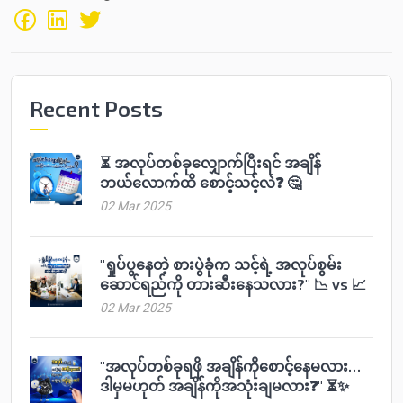
Recent Posts
⏳ အလုပ်တစ်ခုလျှောက်ပြီးရင် အချိန်
ဘယ်လောက်ထိ စောင့်သင့်လဲ❓ 🤔
02 Mar 2025
"ရှုပ်ပွနေတဲ့ စားပွဲခုံက သင့်ရဲ့ အလုပ်စွမ်း
ဆောင်ရည်ကို တားဆီးနေသလား?" 📉 vs 📈
02 Mar 2025
"အလုပ်တစ်ခုရဖို အချိန်ကိုစောင့်နေမလား…
ဒါမှမဟုတ် အချိန်ကိုအသုံးချမလား❓" ⏳✨