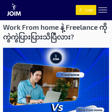
Login
Work From home နဲ့ Freelance ကို
ကွဲကွဲပြားပြားသိပြီလား?