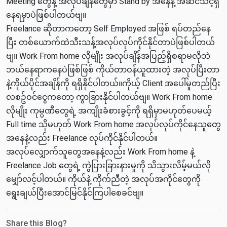
Meeting တွေနဲ့ အလုပ်ချိန်တွေမှာ Stand by အနေနဲ့ အဆင်သင့်ရှိ
နေရမှာပဲဖြစ်ပါတယ်ဗျ။
Freelance ဆိုတာကတော့ Self Employed အဖြစ် ရပ်တည်နေ
ပြီး တစ်ယောက်ထဲသီးသန့်အလုပ်လုပ်ကိုင်နိုင်တာပဲဖြစ်ပါတယ်
ဗျ။ Work From home လိုမျိုး အလုပ်ချိန်အပြည့်ရှိစရာမလိုဘဲ
ဘယ်နေရာကနေပဲဖြစ်ဖြစ် ကိုယ်တာဝန်ယူထားတဲ့ အလုပ်ပြီးတာ
နဲ့ကိုယ်ပိုင်အချိန်ကို ရရှိနိုင်ပါတယ်။ကိုယ့် Client အပေါ်မူတည်ပြီး
လစဥ်ဝင်ငွေကတော့ ကွာခြားနိုင်ပါတယ်ဗျ။ Work From home
လိုမျိုး ကုမ္ပဏီတွေရဲ့ အကျိုးခံစားခွင့်ကို ရရှိမှာမဟုတ်ပေမယ့်
Full time သိုမဟုတ် Work From home အလုပ်လုပ်ကိုင်နေသူတွေ
အနေနဲ့လည်း Freelance လုပ်ကိုင်နိုင်ပါတယ်။
အလုပ်လျှောက်သူတွေအနေနဲ့လည်း Work From home နဲ့
Freelance Job တွေရဲ့ ကွဲပြားခြားနားမှုကို သိသွားလိမ့်မယ်လို
မျှော်လင့်ပါတယ်။ ကိုယ်နဲ့ ကိုက်ညီတဲ့ အလုပ်အကိုင်တွေကို
ရွေးချယ်ပြီးအောင်မြင်နိုင်ကြပါစေခင်ဗျ။
Share this Blog?