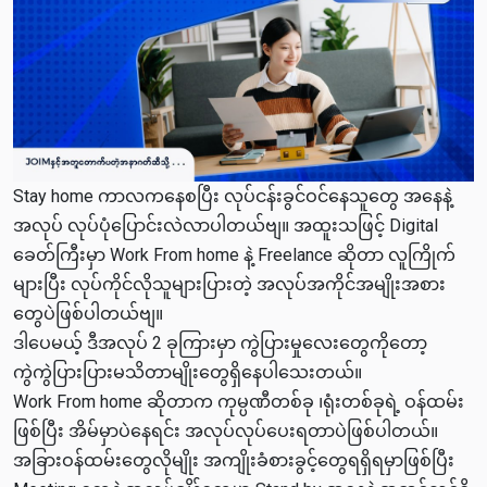
Stay home ကာလကနေစပြီး လုပ်ငန်းခွင်ဝင်နေသူတွေ အနေနဲ့
အလုပ် လုပ်ပုံပြောင်းလဲလာပါတယ်ဗျ။ အထူးသဖြင့် Digital
ခေတ်ကြီးမှာ Work From home နဲ့ Freelance ဆိုတာ လူကြိုက်
များပြီး လုပ်ကိုင်လိုသူများပြားတဲ့ အလုပ်အကိုင်အမျိုးအစား
တွေပဲဖြစ်ပါတယ်ဗျ။
ဒါပေမယ့် ဒီအလုပ် 2 ခုကြားမှာ ကွဲပြားမှုလေးတွေကိုတော့
ကွဲကွဲပြားပြားမသိတာမျိုးတွေရှိနေပါသေးတယ်။
Work From home ဆိုတာက ကုမ္ပဏီတစ်ခု ၊ရုံးတစ်ခုရဲ့ ဝန်ထမ်း
ဖြစ်ပြီး အိမ်မှာပဲနေရင်း အလုပ်လုပ်ပေးရတာပဲဖြစ်ပါတယ်။
အခြားဝန်ထမ်းတွေလိုမျိုး အကျိုးခံစားခွင့်တွေရရှိရမှာဖြစ်ပြီး