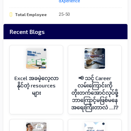
dXperience
25-50
Total Employee
Recent Blogs
Excel အခမဲ့လေ့လာ
📢 သင့် Career
နိုင်တဲ့ resources
လမ်းကြောင်းကို
များ
တိုးတက်အောင်လုပ်ဖို့
ဘာကြောင့်မဖြစ်မနေ
အရေးကြီးတာလဲ ....❕❔