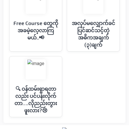
Free Course တွေကို
အလုပ်မလျှောက်ခင်
အခမဲ့လေ့လာကြ
ပြင်ဆင်သင့်တဲ့
မယ်..📢
အဓိကအချက်
(၃)ချက်
🔍 ဝန်ထမ်းရှာရတာ
လည်း ပင်ပန်းလိုက်
တာ….လိုညည်းတွား
ဖူးလား?😢