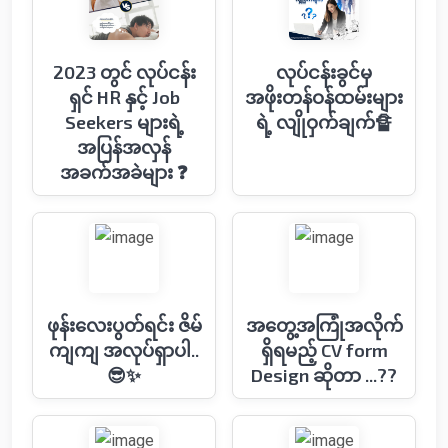
2023 တွင် လုပ်ငန်း
လုပ်ငန်းခွင်မှ
ရှင် HR နှင့် Job
အဖိုးတန်ဝန်ထမ်းများ
Seekers များရဲ့
ရဲ့ လျိုဝှက်ချက်🔏
အပြန်အလှန်
အခက်အခဲများ ❓
ဖုန်းလေးပွတ်ရင်း ဇိမ်
အတွေ့အကြုံအလိုက်
ကျကျ အလုပ်ရှာပါ..
ရှိရမည့် CV form
😎✨
Design ဆိုတာ ...??