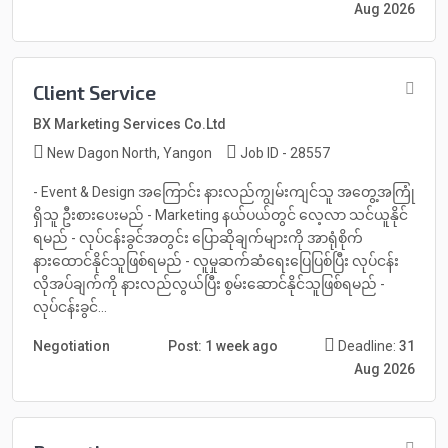
Aug 2026
Client Service
BX Marketing Services Co.Ltd
New Dagon North, Yangon
Job ID - 28557
- Event & Design အကြောင်း နားလည်ကျွမ်းကျင်သူ အတွေ့အကြုံ
ရှိသူ ဦးစားပေးမည် - Marketing နယ်ပယ်တွင် လေ့လာ သင်ယူနိုင်
ရမည် - လုပ်ငန်းခွင်အတွင်း ပြောဆိုချက်များကို အာရုံစိုက်
နားထောင်နိုင်သူဖြစ်ရမည် - လူမှုဆက်ဆံရေးပြေပြစ်ပြီး လုပ်ငန်း
လိုအပ်ချက်ကို နားလည်လွယ်ပြီး စွမ်းဆောင်နိုင်သူဖြစ်ရမည် -
လုပ်ငန်းခွင်...
Negotiation
Post: 1 week ago
Deadline:
31
Aug 2026