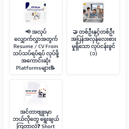
📢 အလုပ်
🤝 တစ်ဦးနှင့်တစ်ဦး
လျှောက်လွှာအတွက်
အပြန်အလှန်​လေးစား
Resume / CV From
မှုရှိ​​သော လုပ်ငန်းခွင်
သပ်သပ်ရပ်ရပ် လုပ်ဖို့
(၁)
အကောင်းဆုံး
Platformsများ📝
အင်တာဗျူးမှာ
ဘယ်လို‌တွေ ရွေးချယ်
ကြတာလဲ❓ Short