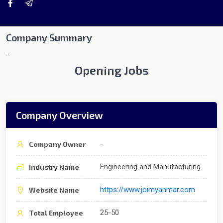
Company Summary
-
Opening Jobs
Company Overview
-
Company Owner
Engineering and Manufacturing
Industry Name
https://www.joimyanmar.com
Website Name
25-50
Total Employee