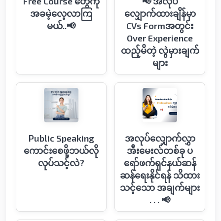
Free Course တွေကို
📢 အလုပ်
အခမဲ့လေ့လာကြ
လျှောက်ထားချိန်မှာ
မယ်..📢
CVs Formအတွင်း
Over Experience
ထည့်မိတဲ့ လွဲမှားချက်
များ
Public Speaking
အလုပ်လျှောက်လွှာ
ကောင်းစေဖို့ဘယ်လို
အီးမေးလ်တစ်ခု ပ
လုပ်သင့်လဲ?
ရော်ဖက်ရှင်နယ်ဆန်
ဆန်ရေးနိုင်ရန် သိထား
သင့်သော အချက်များ
. . . 📢