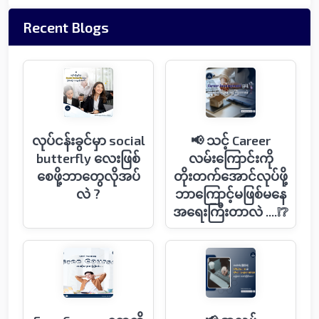
Recent Blogs
လုပ်ငန်းခွင်မှာ social
📢 သင့် Career
butterfly လေးဖြစ်
လမ်းကြောင်းကို
စေဖို့ဘာတွေလိုအပ်
တိုးတက်အောင်လုပ်ဖို့
လဲ ?
ဘာကြောင့်မဖြစ်မနေ
အရေးကြီးတာလဲ ....❕❔