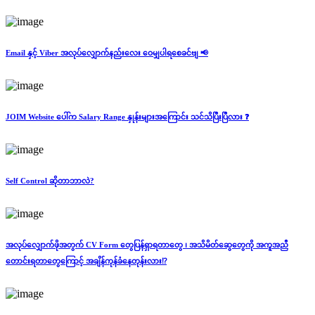
Email နှင့် Viber အလုပ်လျှောက်နည်းလေး ဝေမျှပါရစေခင်ဗျ 📢
JOIM Website ပေါ်က Salary Range နှုန်းများအကြောင်း သင်သိပြီးပြီလား ❓
Self Control ဆိုတာဘာလဲ?
အလုပ်လျှောက်ဖိုအတွက် CV Form တွေပြန်ရှာရတာတွေ ၊ အသိမိတ်ဆွေတွေကို အကူအညီ
တောင်းရတာတွေကြောင့် အချိန်ကုန်ခံနေတုန်းလား⁉️