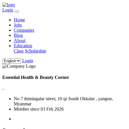
Login
Home
Jobs
Companies
Blog
About
Education
Class
Scholarship
Login
Essential Health & Beauty Corner
-
No 7 thimingalar street, 10 qr South Okkalar , yangon,
Myanmar
Member since 03 Feb 2026