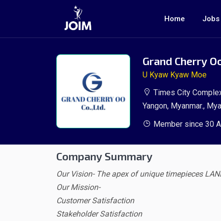
Home
Jobs
Grand Cherry O
U Kyaw Kyaw Moe
Times City Complex,
Yangon, Myanmar., My
Member since 30 A
Company Summary
Our Vision- The apex of unique timepieces LA
Our Mission-
Customer Satisfaction
Stakeholder Satisfaction