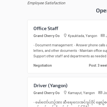
Employee Satisfaction
Ope
Office Staff
Grand Cherry Oo
Kyauktada, Yangon
J
- Document management. - Answer phone calls and
letters, and other documents - Maintain office su
Support other staff and departments as needed
Negotiation
Post: 3 we
Driver (Yangon)
Grand Cherry Oo
Kamayut, Yangon
Jo
- မော်တော်ယာဉ်အား ဆီ၊ရေ၊လေ၊အင်ဂျင်ဝိုင် နေ့စဥ်