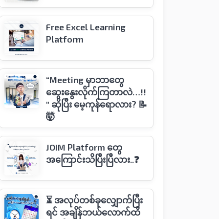
Free Excel Learning
Platform
“Meeting မှာဘာတွေ
ဆွေးနွေးလိုက်ကြတာလဲ…!!
" ဆိုပြီး မေ့ကုန်ရောလား? 📝
🤯
JOIM Platform တွေ
အကြောင်းသိပြီးပြီလား..❓
⏳ အလုပ်တစ်ခုလျှောက်ပြီး
ရင် အချိန်ဘယ်လောက်ထိ