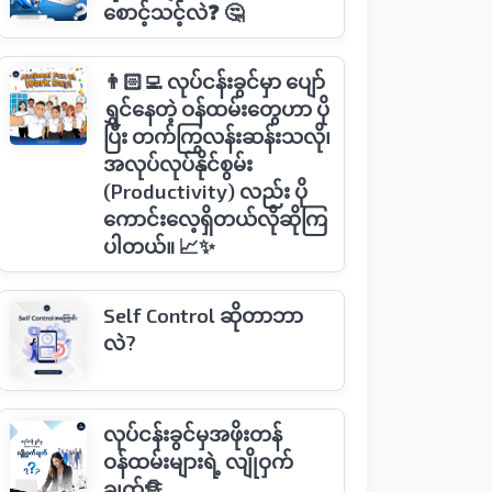
စောင့်သင့်လဲ❓ 🤔
👨🏻‍💻 လုပ်ငန်းခွင်မှာ ပျော်
ရွှင်နေတဲ့ ဝန်ထမ်းတွေဟာ ပို
ပြီး တက်ကြွလန်းဆန်းသလို၊
အလုပ်လုပ်နိုင်စွမ်း
(Productivity) လည်း ပို
ကောင်းလေ့ရှိတယ်လိုဆိုကြ
ပါတယ်။ 📈✨
Self Control ဆိုတာဘာ
လဲ?
လုပ်ငန်းခွင်မှအဖိုးတန်
ဝန်ထမ်းများရဲ့ လျိုဝှက်
ချက်🔏