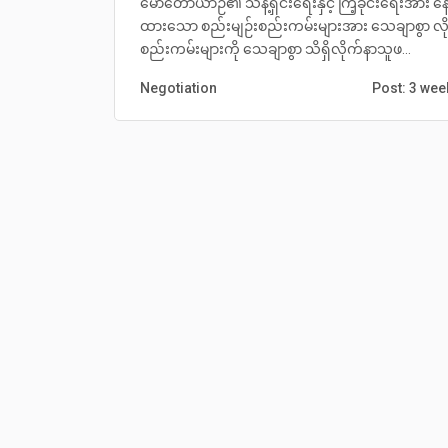
မော်တော်ယာဉ်၏ သန့်ရှင်းရေးနှင့် ကြံ့ခိုင်းရေးအား 
ထားသော စည်းမျဉ်းစည်းကမ်းများအား သေချာစွာ လိ
စည်းကမ်းများကို သေချာစွာ သိရှိလိုက်နာသူဖ...
Negotiation
Post: 3 we