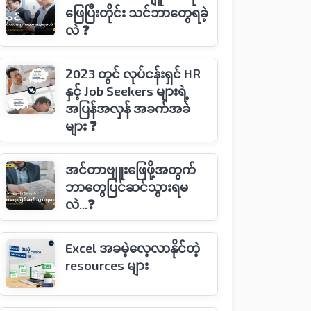
ဖြေပြီးတိုင်း သင်ဘာ​တွေရခဲ့
လဲ ❓
2023 တွင် လုပ်ငန်းရှင် HR
နှင့် Job Seekers များရဲ့
အပြန်အလှန် အခက်အခဲ
များ ❓
အင်တာဗျူး‌ဖြေဖို့အတွက်
ဘာ​တွေပြင်ဆင်သွားရမ
လဲ...❓
Excel အခမဲ့လေ့လာနိုင်တဲ့
resources များ