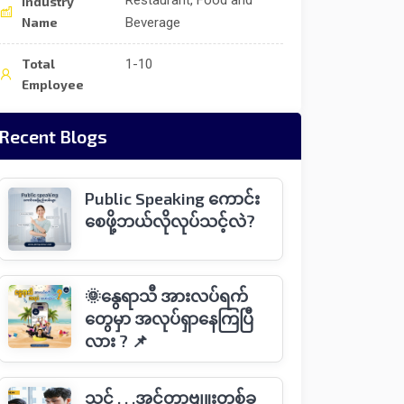
Restaurant, Food and
Industry
Name
Beverage
Total
1-10
Employee
Recent Blogs
Public Speaking ကောင်း
စေဖို့ဘယ်လိုလုပ်သင့်လဲ?
🌞နွေရာသီ အားလပ်ရက်
တွေမှာ အလုပ်ရှာနေကြပြီ
လား ? 📌
သင် . . .အင်တာဗျူးတစ်ခု