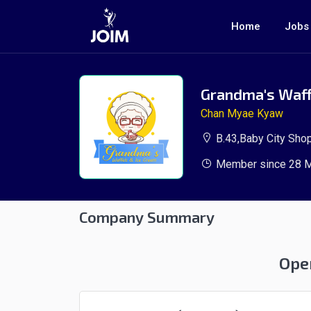
Home
Jobs
Grandma's Waff
Chan Myae Kyaw
B.43,Baby City Sho
Member since 28 M
Company Summary
Ope