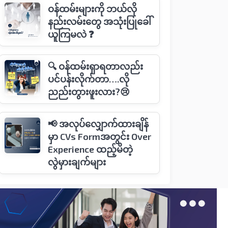
ဝန်ထမ်းများကို ဘယ်လို
နည်းလမ်း​တွေ အသုံးပြု​ခေါ်
ယူကြမလဲ ❓
🔍 ဝန်ထမ်းရှာရတာလည်း
ပင်ပန်းလိုက်တာ….လို
ညည်းတွားဖူးလား?😢
📢 အလုပ်လျှောက်ထားချိန်
မှာ CVs Formအတွင်း Over
Experience ထည့်မိတဲ့
လွဲမှားချက်များ