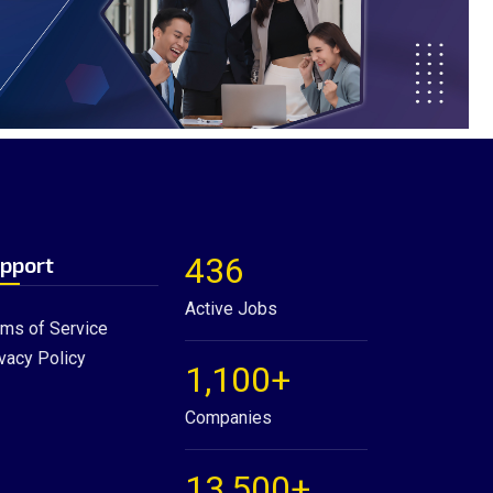
436
pport
Active Jobs
rms of Service
vacy Policy
1,100+
Companies
13,500+