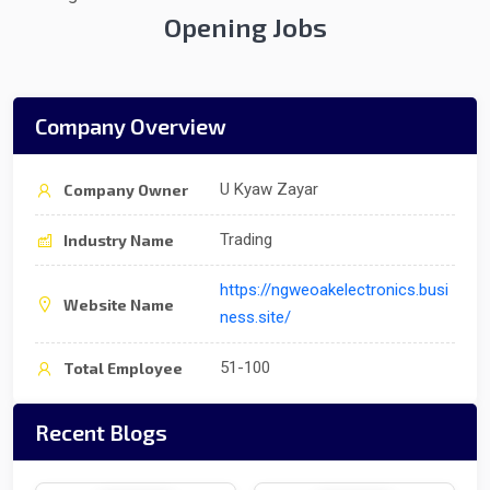
Opening Jobs
Company Overview
U Kyaw Zayar
Company Owner
Trading
Industry Name
https://ngweoakelectronics.busi
Website Name
ness.site/
51-100
Total Employee
Recent Blogs