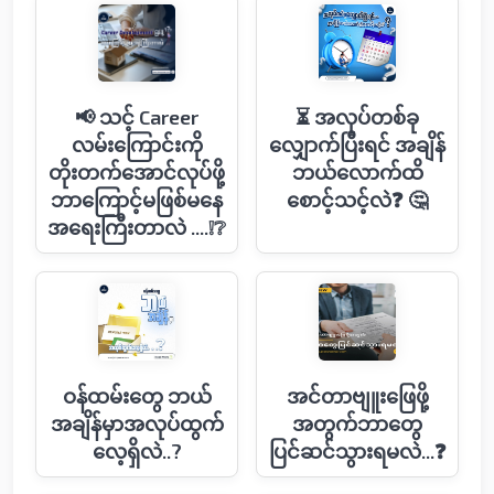
📢 သင့် Career
⏳ အလုပ်တစ်ခု
လမ်းကြောင်းကို
လျှောက်ပြီးရင် အချိန်
တိုးတက်အောင်လုပ်ဖို့
ဘယ်လောက်ထိ
ဘာကြောင့်မဖြစ်မနေ
စောင့်သင့်လဲ❓ 🤔
အရေးကြီးတာလဲ ....❕❔
ဝန်ထမ်းတွေ ဘယ်
အင်တာဗျူး‌ဖြေဖို့
အချိန်မှာအလုပ်ထွက်
အတွက်ဘာ​တွေ
လေ့ရှိလဲ..?
ပြင်ဆင်သွားရမလဲ...❓