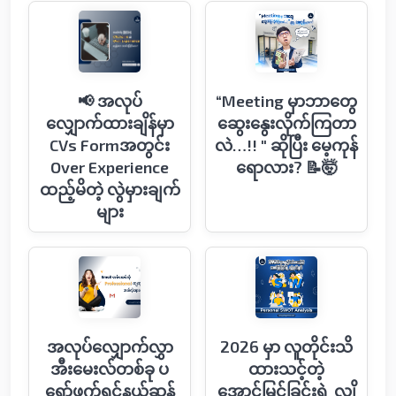
📢 အလုပ်
“Meeting မှာဘာတွေ
လျှောက်ထားချိန်မှာ
ဆွေးနွေးလိုက်ကြတာ
CVs Formအတွင်း
လဲ…!! " ဆိုပြီး မေ့ကုန်
Over Experience
ရောလား? 📝🤯
ထည့်မိတဲ့ လွဲမှားချက်
များ
အလုပ်လျှောက်လွှာ
2026 မှာ လူတိုင်းသိ
အီးမေးလ်တစ်ခု ပ
ထားသင့်တဲ့
ရော်ဖက်ရှင်နယ်ဆန်
အောင်မြင်ခြင်းရဲ့ လျှိ