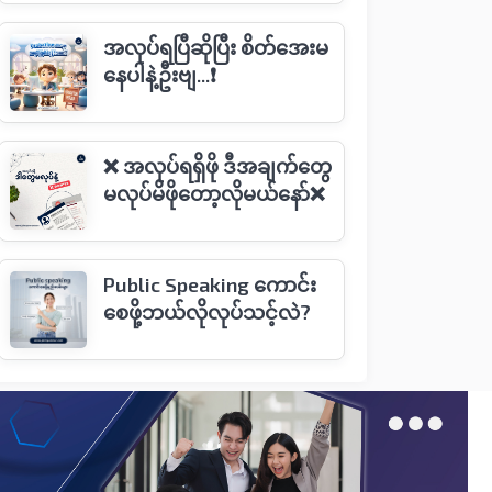
အလုပ်ရပြီဆိုပြီး စိတ်အေးမ
နေပါနဲ့ဦးဗျ...❗️
❌ အလုပ်ရရှိဖို ဒီအချက်တွေ
မလုပ်မိဖိုတော့လိုမယ်နော်❌
Public Speaking ကောင်း
စေဖို့ဘယ်လိုလုပ်သင့်လဲ?