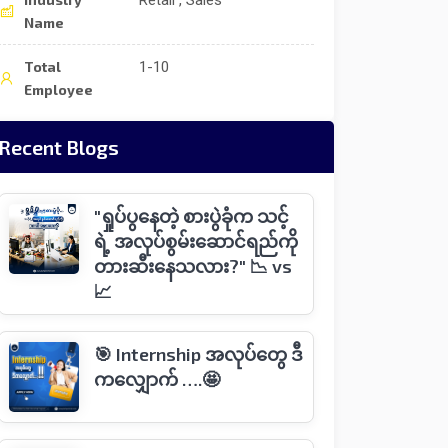
Retail , Sales
Name
Total
1-10
Employee
Recent Blogs
"ရှုပ်ပွနေတဲ့ စားပွဲခုံက သင့်
ရဲ့ အလုပ်စွမ်းဆောင်ရည်ကို
တားဆီးနေသလား?" 📉 vs
📈
🎯 Internship အလုပ်တွေ ဒီ
ကလျှောက် ….🤩