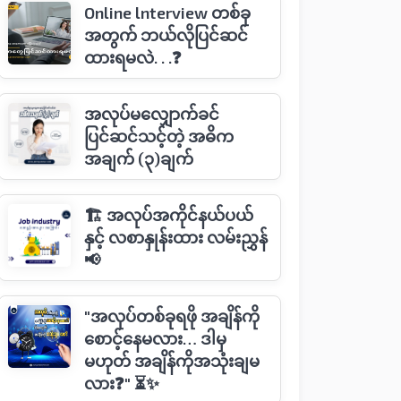
Online lnterview တစ်ခု
အတွက် ဘယ်လိုပြင်ဆင်
ထားရမလဲ. . .❓
အလုပ်မလျှောက်ခင်
ပြင်ဆင်သင့်တဲ့ အဓိက
အချက် (၃)ချက်
🏗 အလုပ်အကိုင်နယ်ပယ်
နှင့် လစာနှုန်းထား လမ်းညွှန်
📢
"အလုပ်တစ်ခုရဖို အချိန်ကို
စောင့်နေမလား… ဒါမှ
မဟုတ် အချိန်ကိုအသုံးချမ
လား❓" ⏳✨