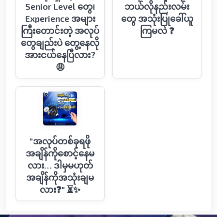
Senior Level တွေ၊
ဘယ်လိုနည်းလမ်း​
Experience အများ
တွေ အသုံးပြု​ခေါ်ယူ
ကြီးတောင်းတဲ့ အလုပ်
ကြမလဲ ❓
တွေချည်းပဲ တွေ့နေလို
အားငယ်နေပြီလား?
😩
"အလုပ်တစ်ခုရဖို
အချိန်ကိုစောင့်နေမ
လား… ဒါမှမဟုတ်
အချိန်ကိုအသုံးချမ
လား❓" ⏳✨