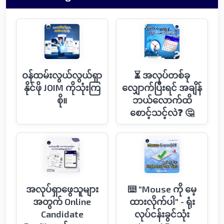
ဝန်ထမ်းလွယ်လွယ်ရှာ
⏳ အလုပ်တစ်ခု
နိုင်ဖို JOIM ကိုသုံးကြ
လျှောက်ပြီးရင် အချိန်
စို။
ဘယ်လောက်ထိ
စောင့်သင့်လဲ❓ 🤔
အလုပ်ရှာဖွေသူများ
⌨️ "Mouse ကို မေ့
အတွက် Online
ထားလိုက်ပါ" - ရုံး
Candidate
လုပ်ငန်းခွင်သုံး