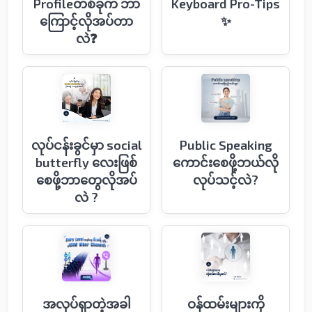
Profileတစ်ခုက ဘာ
Keyboard Pro-Tips
ကြောင့်လိုအပ်တာ
✨
လဲ❓
လုပ်ငန်းခွင်မှာ social
Public Speaking
butterfly လေးဖြစ်
ကောင်းစေဖို့ဘယ်လို
စေဖို့ဘာတွေလိုအပ်
လုပ်သင့်လဲ?
လဲ ?
အလုပ်ရှာတဲ့အခါ
ဝန်ထမ်းများကို