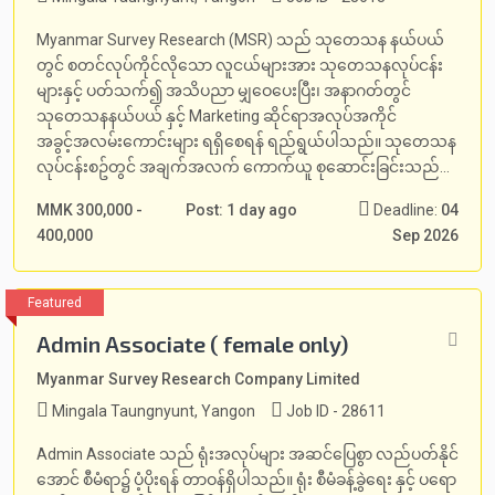
Myanmar Survey Research (MSR) သည် သုတေသန နယ်ပယ်
တွင် စတင်လုပ်ကိုင်လိုသော လူငယ်များအား သုတေသနလုပ်ငန်း
များနှင့် ပတ်သက်၍ အသိပညာ မျှဝေပေးပြီး၊ အနာဂတ်တွင်
သုတေသနနယ်ပယ် နှင့် Marketing ဆိုင်ရာအလုပ်အကိုင်
အခွင့်အလမ်းကောင်းများ ရရှိစေရန် ရည်ရွယ်ပါသည်။ သုတေသန
လုပ်ငန်းစဥ်တွင် အချက်အလက် ကောက်ယူ စုဆောင်းခြင်းသည်...
MMK 300,000 -
Post: 1 day ago
Deadline:
04
400,000
Sep 2026
Admin Associate ( female only)
Myanmar Survey Research Company Limited
Mingala Taungnyunt, Yangon
Job ID - 28611
Admin Associate သည် ရုံးအလုပ်များ အဆင်ပြေစွာ လည်ပတ်နိုင်
အောင် စီမံရာ၌ ပံ့ပိုးရန် တာဝန်ရှိပါသည်။ ရုံး စီမံခန့်ခွဲရေး နှင့် ပရော