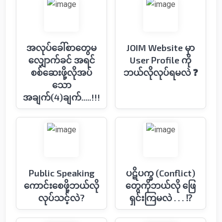
အလုပ်ခေါ်စာတွေမ
JOIM Website မှာ
လျှောက်ခင် အရင်
User Profile ကို
စစ်ဆေးဖို့လိုအပ်
ဘယ်လိုလုပ်ရမလဲ ❓
သော
အချက်(4)ချက်.....!!!
Public Speaking
ပဋိပက္ခ (Conflict)
ကောင်းစေဖို့ဘယ်လို
တွေကိုဘယ်လို ဖြေ
လုပ်သင့်လဲ?
ရှင်းကြမလဲ . . . ⁉️