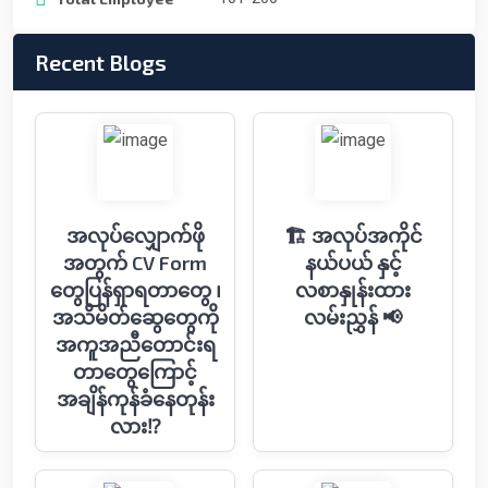
Recent Blogs
အလုပ်လျှောက်ဖို
🏗 အလုပ်အကိုင်
အတွက် CV Form
နယ်ပယ် နှင့်
တွေပြန်ရှာရတာတွေ ၊
လစာနှုန်းထား
အသိမိတ်ဆွေတွေကို
လမ်းညွှန် 📢
အကူအညီတောင်းရ
တာတွေကြောင့်
အချိန်ကုန်ခံနေတုန်း
လား⁉️