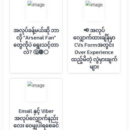
အလုပ်ခန့်မယ်ဆို ဘာ
📢 အလုပ်
လို "Arsenal Fan"
လျှောက်ထားချိန်မှာ
တွေကိုပဲ ရွေးသင့်တာ
CVs Formအတွင်း
လဲ? 🤔🔴⚪️
Over Experience
ထည့်မိတဲ့ လွဲမှားချက်
များ
Email နှင့် Viber
အလုပ်လျှောက်နည်း
လေး ဝေမျှပါရစေခင်