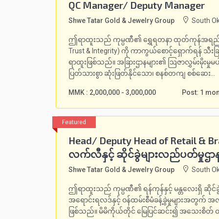
QC Manager/ Deputy Manager
Shwe Tatar Gold & Jewelry Group
South Ok
ဤရာထူးသည် ကုမ္ပဏီ၏ ရွှေရတနာ ထုတ်ကုန်အရည်အသ
Trust & Integrity) ကို ကာကွယ်စောင့်ရှောက်ရန် သ
ရာထူးဖြစ်သည်။ အခြားဌာနများ၏ ဩဇာလွှမ်းမိုးမှုမ
ပြတ်သားစွာ ဆုံးဖြတ်နိုင်သော၊ စနစ်တကျ စစ်ဆေး...
MMK : 2,000,000 - 3,000,000
Post: 1 mo
Head/ Deputy Head of Retail & Bran
လက်လီနှင့် ဆိုင်ခွဲများလည်ပတ်မှုဌာန
Shwe Tatar Gold & Jewelry Group
South Ok
ဤရာထူးသည် ကုမ္ပဏီ၏ ရန်ကုန်နှင့် မန္တလေးရှိ ဆိုင်ခ
အရောင်းရလဒ်နှင့် ဝန်ထမ်းစီမံခန့်ခွဲမှုများအတွက် အလ
ဖြစ်သည်။ မိမိကိုယ်တိုင် မြေပြင်ဆင်း၍ အသေးစိတ် 