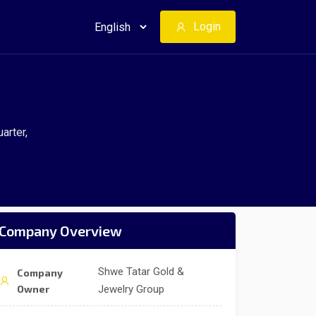
Login
arter,
Company Overview
Shwe Tatar Gold &
Company
Owner
Jewelry Group