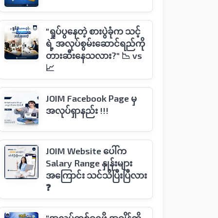
"ရှုပ်ပွနေတဲ့ စားပွဲခုံက သင့်
ရဲ့ အလုပ်စွမ်းဆောင်ရည်ကို
တားဆီးနေသလား?" 📉 vs
📈
JOIM Facebook Page မှ
အလုပ်ရှာနည်း !!!
JOIM Website ပေါ်က
Salary Range နှုန်းများ
အကြောင်း သင်သိပြီးပြီလား
❓