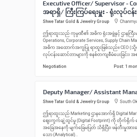
Executive Officer/ Supervisor - C
အရာရှိ/ ကြီးကြပ်ရေးမှူး - ရုံးလုပ်ငန်း
Shwe Tatar Gold & Jewelry Group
Chanmya
ဤရာထူးသည် ကုမ္ပဏီ၏ အဓိက ရုံးအဖွဲ့နှင့် ဌာနကြီးမ
Operations, Corporate Services, Supply Chain
အဓိက အထောက်အကူပြု ရာထူးဖြစ်သည်။ CEO (သို့မဟု
လုပ်ငန်းဆောင်တာများကို စနစ်တကျစီမံပေးခြင်း၊ အစ
Negotiation
Post: 1 mo
Deputy Manager/ Assistant Manag
Shwe Tatar Gold & Jewelry Group
South Ok
ဤရာထူးသည် Marketing ဌာနအောက်ရှိ Digital Marketi
ဈေးကွက်ချဲ့ထွင်မှု (Digital Footprint) ကို တိုက်ရို
အခြေအနေကို မျက်ခြေမပြတ် သိရှိပြီး၊ ဖန်တီးမှုအားကော
သော (Analytical)...