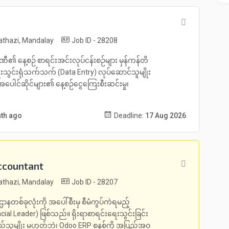
thazi, Mandalay
Job ID - 28208
ီ၏ နေ့စဉ် စာရင်းအင်းလုပ်ငန်းစဉ်များ မှန်ကန်တိ
သွင်းရုံသက်သက် (Data Entry) လုပ်ဆောင်သူမျိုး
အပေါင်ဆိုင်များ၏ နေ့စဉ်ငွေကြေးစီးဆင်းမှု၊
nth ago
Deadline:
17 Aug 2026
ccountant
thazi, Mandalay
Job ID - 28207
တစ်ခုလုံးကို အပေါ်စီးမှ စီမံကွပ်ကဲရမည့်
l Leader) ဖြစ်သည်။ ရိုးရာစာရင်းရေးသွင်းခြင်း
်သူမျိုး မဟုတ်ဘဲ၊ Odoo ERP စနစ်ကို အပြည့်အဝ