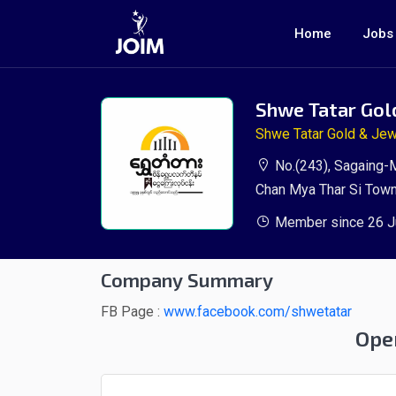
Home
Jobs
Shwe Tatar Gol
Shwe Tatar Gold & Jew
No.(243), Sagaing-M
Chan Mya Thar Si Tow
Member since 26 J
Company Summary
FB Page :
www.facebook.com/shwetatar
Ope