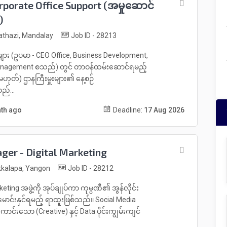
orporate Office Support (အမှုဆောင်
)
thazi, Mandalay
Job ID - 28213
ျား (ဥပမာ - CEO Office, Business Development,
 Management စသည်) တွင် တာဝန်ထမ်းဆောင်ရမည့်
တ်) ဌာနကြီးမှူးများ၏ နေ့စဉ်
ည်...
nth ago
Deadline:
17 Aug 2026
er - Digital Marketing
kalapa, Yangon
Job ID - 28212
ng အဖွဲ့ကို အုပ်ချုပ်ကာ ကုမ္ပဏီ၏ အွန်လိုင်း
က် မောင်းနှင်ရမည့် ရာထူးဖြစ်သည်။ Social Media
င်းသော (Creative) နှင့် Data ပိုင်းကျွမ်းကျင်