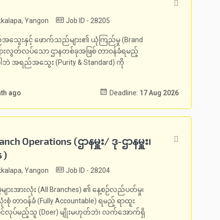
kalapa, Yangon
Job ID - 28205
ွေးနှင့် ဖောက်သည်များ၏ ယုံကြည်မှု (Brand
ီးခြားလွတ်လပ်သော ဌာနတစ်ခုအဖြစ် တာဝန်ခံရမည့်
ပါဘဲ အရည်အသွေး (Purity & Standard) ကို
nth ago
Deadline:
17 Aug 2026
ch Operations (ဌာနမှူး/ ဒု-ဌာနမှူး၊
 )
kalapa, Yangon
Job ID - 28204
ွဲများအားလုံး (All Branches) ၏ နေ့စဉ်လည်ပတ်မှု၊
ုံးစုံ တာဝန်ခံ (Fully Accountable) ရမည့် ရာထူး
ဝင်လုပ်မည့်သူ (Doer) မျိုးမဟုတ်ဘဲ၊ လက်အောက်ရှိ