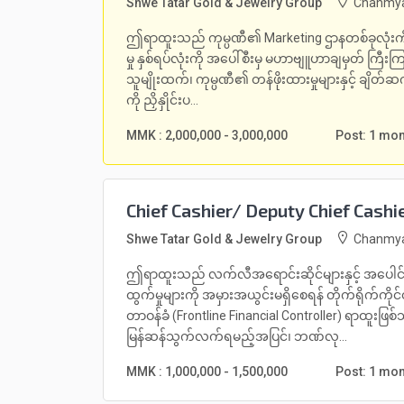
Shwe Tatar Gold & Jewelry Group
Chanmya
ဤရာထူးသည် ကုမ္ပဏီ၏ Marketing ဌာနတစ်ခုလုံးကို ဦ
မှု နှစ်ရပ်လုံးကို အပေါ်စီးမှ မဟာဗျူဟာချမှတ် ကြ
သူမျိုးထက်၊ ကုမ္ပဏီ၏ တန်ဖိုးထားမှုများနှင့် ချိတ်ဆက်
ကို ညှိနှိုင်းပ...
MMK : 2,000,000 - 3,000,000
Post: 1 mo
Chief Cashier/ Deputy Chief Cashi
Shwe Tatar Gold & Jewelry Group
Chanmya
ဤရာထူးသည် လက်လီအရောင်းဆိုင်များနှင့် အပေါင်ဆ
ထွက်မှုများကို အမှားအယွင်းမရှိစေရန် တိုက်ရိုက်ကိ
တာဝန်ခံ (Frontline Financial Controller) ရာထူးဖြ
မြန်ဆန်သွက်လက်ရမည့်အပြင်၊ ဘဏ်လု...
MMK : 1,000,000 - 1,500,000
Post: 1 mo