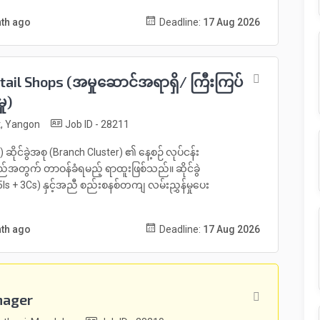
nth ago
Deadline:
17 Aug 2026
etail Shops (အမှုဆောင်အရာရှိ/ ကြီးကြပ်
ု)
, Yangon
Job ID - 28211
ုင်ခွဲအစု (Branch Cluster) ၏ နေ့စဉ် လုပ်ငန်း
ည်အတွက် တာဝန်ခံရမည့် ရာထူးဖြစ်သည်။ ဆိုင်ခွဲ
Is + 3Cs) နှင့်အညီ စည်းစနစ်တကျ လမ်းညွှန်မှုပေး
nth ago
Deadline:
17 Aug 2026
nager