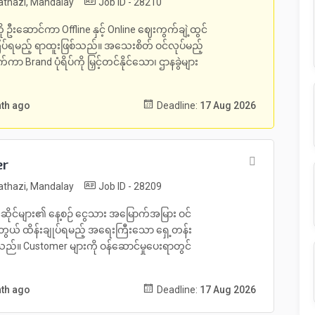
thazi, Mandalay
Job ID - 28210
းဆောင်ကာ Offline နှင့် Online ဈေးကွက်ချဲ့ထွင်
ီးကြပ်ရမည့် ရာထူးဖြစ်သည်။ အသေးစိတ် ဝင်လုပ်မည့်
ကာ Brand ပုံရိပ်ကို မြှင့်တင်နိုင်သော၊ ဌာနခွဲများ
nth ago
Deadline:
17 Aug 2026
er
thazi, Mandalay
Job ID - 28209
ိုင်များ၏ နေ့စဉ် ငွေသား အမြောက်အမြား ဝင်
ုင်တွယ် ထိန်းချုပ်ရမည့် အရေးကြီးသော ရှေ့တန်း
စ်သည်။ Customer များကို ဝန်ဆောင်မှုပေးရာတွင်
nth ago
Deadline:
17 Aug 2026