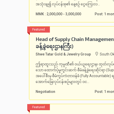
အသုံးချ၍ လုပ်ငန်းစု၏ နေ့စဉ် ငွေကြေးလ...
MMK : 2,000,000 - 3,000,000
Post: 1 mo
Head of Supply Chain Management (
ခန့်ခွဲရေးဌာနကြီး)
Shwe Tatar Gold & Jewelry Group
South Ok
ဤရာထူးသည် ကုမ္ပဏီ၏ ဝယ်ယူရေးဌာန၊ ထုတ်လုပ်ရေး
သော ထောက်ပံ့မှုကွင်းဆက် စီမံခန့်ခွဲရေးဆိုင်ရာ (S
အပေါ်စီးမှ စီမံကွပ်ကဲတာဝန်ခံ (Fully Accountable) ရ
အောက်ခြေလုပ်ငန်းစဉ်များတွင် ဝင...
Negotiation
Post: 1 mo