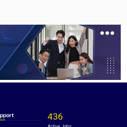
436
pport
Active Jobs