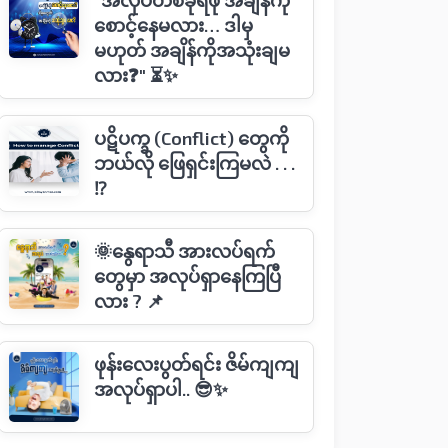
"အလုပ်တစ်ခုရဖို အချိန်ကို
စောင့်နေမလား… ဒါမှ
မဟုတ် အချိန်ကိုအသုံးချမ
လား❓" ⏳✨
ပဋိပက္ခ (Conflict) တွေကို
ဘယ်လို ဖြေရှင်းကြမလဲ . . .
⁉️
🌞နွေရာသီ အားလပ်ရက်
တွေမှာ အလုပ်ရှာနေကြပြီ
လား ? 📌
ဖုန်းလေးပွတ်ရင်း ဇိမ်ကျကျ
အလုပ်ရှာပါ.. 😎✨