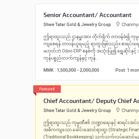
Senior Accountant/ Accountant
Shwe Tatar Gold & Jewelry Group
Chanmya
ဤရာထူးသည် ဌာနမှူးအား တိုက်ရိုက် တာဝန်ခံ၍ ကုမ္ပဏ
ကျစေရန် တာဝန်ယူရမည့် ရာထူးဖြစ်သည်။ စာရင်းရေး
မဟုတ်ဘဲ Odoo ERP စနစ်ကို အသုံးပြု၍ ရွှေဆိုင်နှင့် 
ကုန်ပစ္စည်းလက်ကျန်နှင့် ကုန်...
MMK : 1,500,000 - 2,000,000
Post: 1 mo
Chief Accountant/ Deputy Chief A
Shwe Tatar Gold & Jewelry Group
Chanmya
ဤရာထူးသည် ကုမ္ပဏီ၏ ဘဏ္ဍာရေးနှင့် စာရင်းအင်းဌာန
အဓိကကျသော ခေါင်းဆောင်ရာထူး (Strategic Financia
(Traditional Bookkeeping) သက်သက်လုပ်ဆောင်မည့