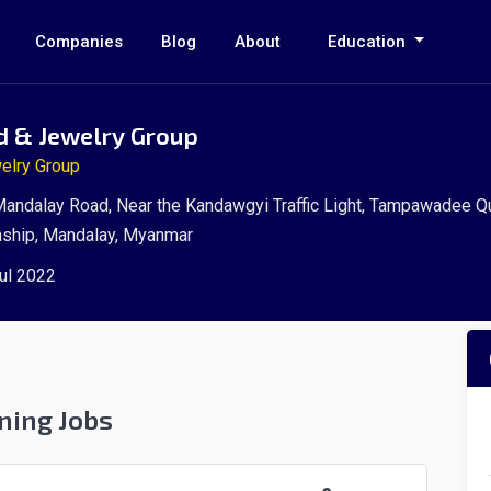
Companies
Blog
About
Education
d & Jewelry Group
elry Group
andalay Road, Near the Kandawgyi Traffic Light, Tampawadee Qu
nship, Mandalay, Myanmar
ul 2022
ning Jobs