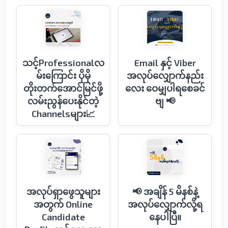
သင့်Professionalလ
Email နှင့် Viber
မ်းကြောင်း ပိုမို
အလုပ်လျှောက်နည်း
တိုးတက်အောင်မြင်ဖို့
လေး ဝေမျှပါရစေခင်
လမ်းညွန်ပေးနိုင်တဲ့
ဗျ 📢
Channelsများ📈
အလုပ်ရှာဖွေသူများ
📢 အချိန် 5 မိနစ်နဲ့
အတွက် Online
အလုပ်လျှောက်လို့ရ
Candidate
နေပါပြီ။