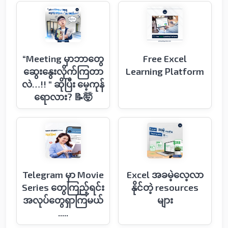
“Meeting မှာဘာတွေ
Free Excel
ဆွေးနွေးလိုက်ကြတာ
Learning Platform
လဲ…!! " ဆိုပြီး မေ့ကုန်
ရောလား? 📝🤯
Telegram မှာ Movie
Excel အခမဲ့လေ့လာ
Series တွေကြည့်ရင်း
နိုင်တဲ့ resources
အလုပ်တွေရှာကြမယ်
များ
.....