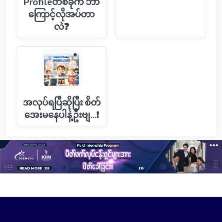
Profileတစ်ခုက ဘာ
ကြောင့်လိုအပ်တာ
လဲ❓
အလုပ်ရပြီဆိုပြီး စိတ်
အေးမနေပါနဲ့ဦးဗျ...❗️